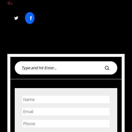
ซิ่ง
S
e
S
a
E
r
A
c
R
h
C
f
H
o
r
: