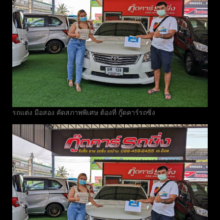
รถแต่ง มือสอง คัดสภาพพิเศษ ต้องที่ กู๊ดคาร์รถซิ่ง