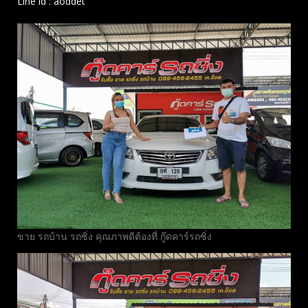
Line id : aoddet
ขาย รถบ้าน รถซิ่ง คุณภาพดีต้องที่ กู๊ดคาร์รถซิ่ง