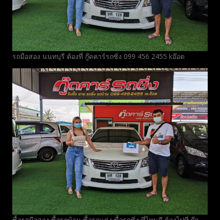
รถมือสอง นนทบุรี ต้องที่ กู๊ดคาร์รถซิ่ง 099 456 2455 kอ๊อด
ซื้อรถมือสอง ซื้อรถบ้าน ซื้อรถแต่ง ซื้อรถซิ่ง ที่ไหนดี ต้องไปที่ กู๊ด