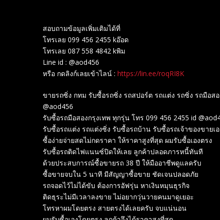
สอบถามข้อมูลเพิ่มเติมได้ที่
โทรเลย 099 456 2455 kอ๊อด
โทรเลย 087 558 4842 kพิม
Line id : @aod456
หรือ กดลิงก์เลยเข้าไลน์ :
https://lin.ee/roqRI8K
ขายรถซิ่ง กทม รับซื้อรถซิ่ง รถสปอร์ต รถแต่ง รถซิ่ง รถมือส
@aod456
รับซื้อรถมือสองกรุงเทพ ทุกรุ่น โทร 099 456 2455 id @ao
รับซื้อรถแต่ง รถแต่งซิ่ง รับซื้อรถบ้าน รับซื้อรถเจ้าของขายเ
ซื้อง่ายจ่ายสดไม่กดราคา ให้ราคาสูงที่สุด ผมรับซื้อเองตรง
รับซื้อรถติดไฟแนนซ์ปิดให้เลย ลูกค้าปลอดภารหนี้ทันที
ด้วยประสบการณ์ซื้อขายรถ 38 ปี ให้มืออาชีพดูแลครับ
ซื้อขายจบใน 5 นาที มีสัญญาซื้อขาย ชัดเจนปลอดภัย
รถจอดไว้ไม่ได้ขับ ต้องการอัฟรุ่น หาเงินหมุนธุรกิจ
ติดธุระไม่มีเวลาลงขาย ไม่อยากวุ่นวายคนมาดูเยอะ
โทรหาผมโดยตรง สายตรงได้เลยครับ จบแน่นอน
ผมรับซื้อเองโดยตรง ลูกค้าจึงได้ราคาสูงที่สุด