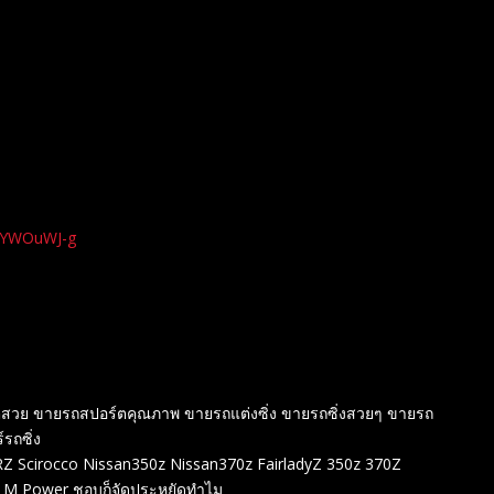
xYWOuWJ-g
ร์ตสวย ขายรถสปอร์ตคุณภาพ ขายรถแต่งซิ่ง ขายรถซิ่งสวยๆ ขายรถ
์รถซิ่ง
 Scirocco Nissan350z Nissan370z FairladyZ 350z 370Z
 M Power ชอบก็จัดประหยัดทำไม