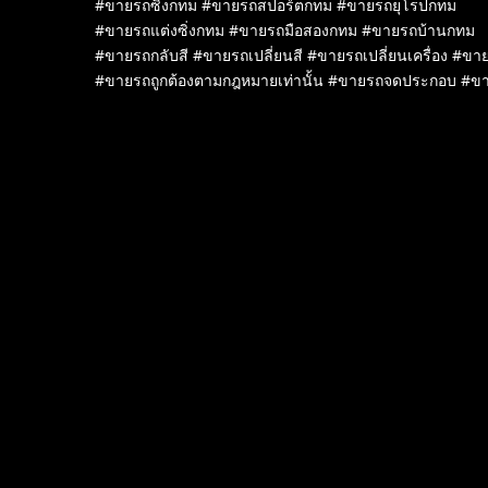
#ขายรถซิ่งกทม #ขายรถสปอร์ตกทม #ขายรถยุโรปกทม
#ขายรถแต่งซิ่งกทม #ขายรถมือสองกทม #ขายรถบ้านกทม
#ขายรถกลับสี #ขายรถเปลี่ยนสี #ขายรถเปลี่ยนเครื่อง #ขาย
#ขายรถถูกต้องตามกฎหมายเท่านั้น #ขายรถจดประกอบ #ข