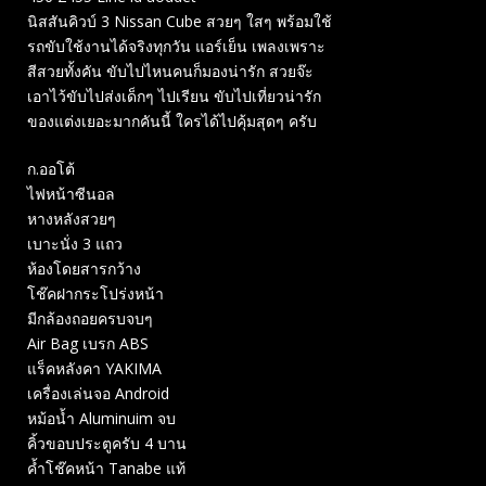
นิสสันคิวบ์ 3 Nissan Cube สวยๆ ใสๆ พร้อมใช้
รถขับใช้งานได้จริงทุกวัน แอร์เย็น เพลงเพราะ
สีสวยทั้งคัน ขับไปไหนคนก็มองน่ารัก สวยจ๊ะ
เอาไว้ขับไปส่งเด็กๆ ไปเรียน ขับไปเที่ยวน่ารัก
ของแต่งเยอะมากคันนี้ ใครได้ไปคุ้มสุดๆ ครับ
ก.ออโต้
ไฟหน้าซีนอล
หางหลังสวยๆ
เบาะนั่ง 3 แถว
ห้องโดยสารกว้าง
โช๊คฝากระโปร่งหน้า
มีกล้องถอยครบจบๆ
Air Bag เบรก ABS
แร็คหลังคา YAKIMA
เครื่องเล่นจอ Android
หม้อน้ำ Aluminuim จบ
คิ้วขอบประตูครับ 4 บาน
ค้ำโช๊คหน้า Tanabe แท้