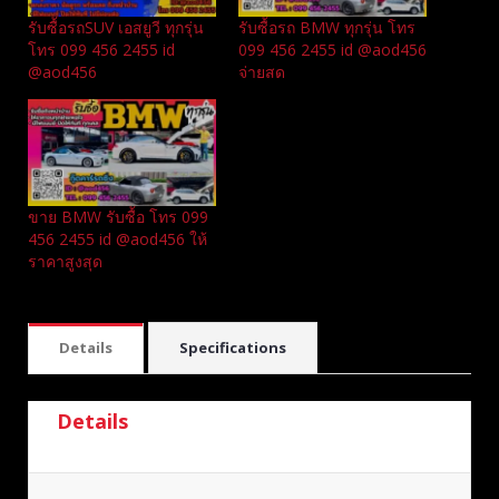
รับซื้อรถSUV เอสยูวี ทุกรุ่น
รับซื้อรถ BMW ทุกรุ่น โทร
โทร 099 456 2455 id
099 456 2455 id @aod456
@aod456
จ่ายสด
ขาย BMW รับซื้อ โทร 099
456 2455 id @aod456 ให้
ราคาสูงสุด
Details
Specifications
Details