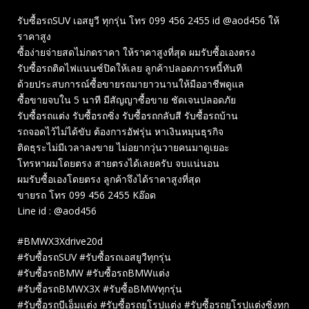
รับซื้อรถSUV เอสยูวี ทุกรุ่น โทร 099 456 2455 id @aod456 ให้
ราคาสูง
ซื้อง่ายจ่ายสดไม่กดราคา ให้ราคาสูงที่สุด ผมรับซื้อเองตรง
รับซื้อรถติดไฟแนนซ์ปิดให้เลย ลูกค้าปลอดภารหนี้ทันที
ด้วยประสบการณ์ซื้อขายรถมายาวนานให้มืออาชีพดูแล
ซื้อขายจบใน 5 นาที มีสัญญาซื้อขาย ชัดเจนปลอดภัย
รับซื้อรถแต่ง รับซื้อรถซิ่ง รับซื้อรถกลับสี รับซื้อรถบ้าน
รถจอดไว้ไม่ได้ขับ ต้องการอัฟรุ่น หาเงินหมุนธุรกิจ
ติดธุระไม่มีเวลาลงขาย ไม่อยากวุ่นวายคนมาดูเยอะ
โทรหาผมโดยตรง สายตรงได้เลยครับ จบแน่นอน
ผมรับซื้อเองโดยตรง ลูกค้าจึงได้ราคาสูงที่สุด
ขายรถ โทร 099 456 2455 Kอ๊อด
Line id : @aod456
#BMWX3Xdrive20d
#รับซื้อรถSUV #รับซื้อรถเอสยูวีทุกรุ่น
#รับซื้อรถBMW #รับซื้อรถBMWแต่ง
#รับซื้อรถBMWX3X #รับซื้อBMWทุกรุ่น
#รับซื้อรถบีเอ็มแต่ง #รับซื้อรถยุโรปแต่ง #รับซื้อรถยุโรปแต่งซิ่งทุก