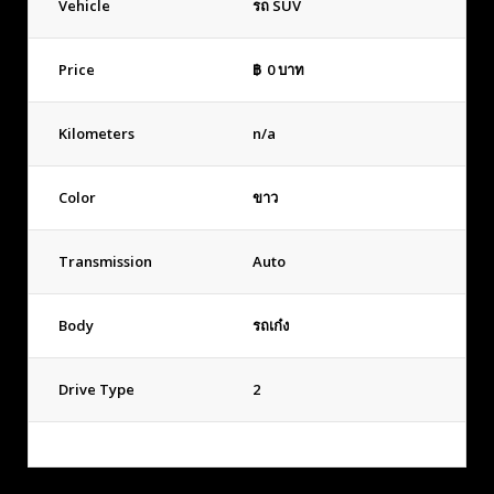
Vehicle
รถ SUV
Price
฿
0
บาท
Kilometers
n/a
Color
ขาว
Transmission
Auto
Body
รถเก๋ง
Drive Type
2