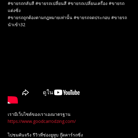
#ขายรถกลับสี #ขายรถเปลี่ยนสี #ขายรถเปลี่ยนเครื่อง #ขายรถ
แต่งซิ่ง
#ขายรถถูกต้องตามกฎหมายเท่านั้น #ขายรถจดประกอบ #ขายรถ
นำเข้า32
เรามีเว็บไซต์ของเราเองมาตรฐาน
https://www.goodcarrodzing.com/
ไปชมคันจริง รีวิวที่ช่องยู​ทูบ​ กู๊ดคาร์รถซิ่ง