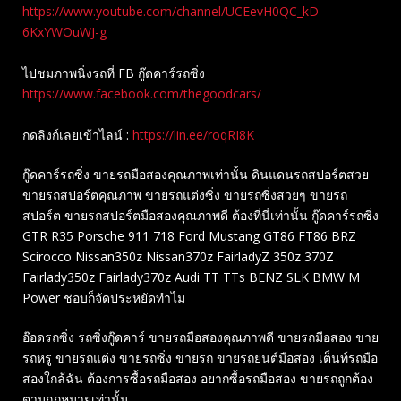
https://www.youtube.com/channel/UCEevH0QC_kD-
6KxYWOuWJ-g
ไปชมภาพนิ่งรถที่ FB กู๊ดคาร์รถซิ่ง
https://www.facebook.com/thegoodcars/
กดลิงก์เลยเข้าไลน์ :
https://lin.ee/roqRI8K
กู๊ดคาร์รถซิ่ง ขายรถมือสองคุณภาพเท่านั้น ดินแดนรถสปอร์ตสวย
ขายรถสปอร์ตคุณภาพ ขายรถแต่งซิ่ง ขายรถซิ่งสวยๆ ขายรถ
สปอร์ต ขายรถสปอร์ตมือสองคุณภาพดี ต้องที่นี่เท่านั้น กู๊ดคาร์รถซิ่ง
GTR R35 Porsche 911 718 Ford Mustang GT86 FT86 BRZ
Scirocco Nissan350z Nissan370z FairladyZ 350z 370Z
Fairlady350z Fairlady370z Audi TT TTs BENZ SLK BMW M
Power ชอบก็จัดประหยัดทำไม
อ๊อดรถซิ่ง รถซิ่งกู๊ดคาร์ ขายรถมือสองคุณภาพดี ขายรถมือสอง ขาย
รถหรู ขายรถแต่ง ขายรถซิ่ง ขายรถ ขายรถยนต์มือสอง เต็นท์รถมือ
สองใกล้ฉัน ต้องการซื้อรถมือสอง อยากซื้อรถมือสอง ขายรถถูกต้อง
ตามกฎหมายเท่านั้น