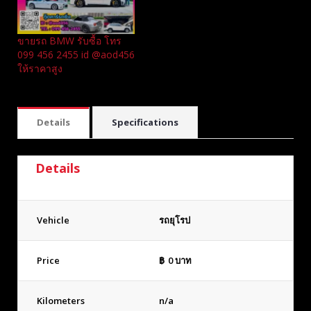
ขายรถ BMW รับซื้อ โทร
099 456 2455 id @aod456
ให้ราคาสูง
Details
Specifications
Details
Vehicle
รถยุโรป
Price
฿
0
บาท
Kilometers
n/a