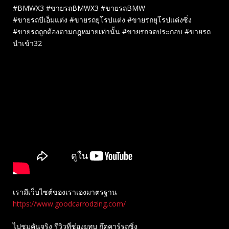
#BMWX3 #ขายรถBMWX3 #ขายรถBMW
#ขายรถบีเอ็มแต่ง #ขายรถยุโรปแต่ง #ขายรถยุโรปแต่งซิ่ง
#ขายรถถูกต้องตามกฎหมายเท่านั้น #ขายรถจดประกอบ #ขายรถ
นำเข้า32
เรามีเว็บไซต์ของเราเองมาตรฐาน
https://www.goodcarrodzing.com/
ไปชมคันจริง รีวิวที่ช่องยู​ทูบ​ กู๊ดคาร์รถซิ่ง