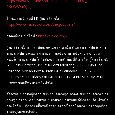
https://www.youtube.com/channel/UCEevH0QC_kD-
6KxYWOuWJ-g
ไปชมภาพนิ่งรถที่ FB กู๊ดคาร์รถซิ่ง
https://www.facebook.com/thegoodcars/
กดลิงก์เลยเข้าไลน์ :
https://lin.ee/roqRI8K
กู๊ดคาร์รถซิ่ง ขายรถมือสองคุณภาพเท่านั้น ดินแดนรถสปอร์ตสวย
ขายรถสปอร์ตคุณภาพ ขายรถแต่งซิ่ง ขายรถซิ่งสวยๆ ขายรถ
สปอร์ต ขายรถสปอร์ตมือสองคุณภาพดี ต้องที่นี่เท่านั้น กู๊ดคาร์รถซิ่ง
GTR R35 Porsche 911 718 Ford Mustang GT86 FT86 BRZ
Scirocco Nissan350z Nissan370z FairladyZ 350z 370Z
Fairlady350z Fairlady370z Audi TT TTs BENZ SLK BMW M
Power ชอบก็จัดประหยัดทำไม
อ๊อดรถซิ่ง รถซิ่งกู๊ดคาร์ ขายรถมือสองคุณภาพดี ขายรถมือสอง ขาย
รถหรู ขายรถแต่ง ขายรถซิ่ง ขายรถ ขายรถยนต์มือสอง เต็นท์รถมือ
สองใกล้ฉัน ต้องการซื้อรถมือสอง อยากซื้อรถมือสอง ขายรถถูกต้อง
ตามกฎหมายเท่านั้น