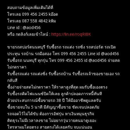
สอบถามข้อมูลเพิ่มเติมได้ที่
โทรเลย 099 456 2455 kอ๊อด
โทรเลย 087 558 4842 kพิม
Line id : @aod456
หรือ กดลิงก์เลยเข้าไลน์ :
https://lin.ee/roqRI8K
ขายรถสปอร์ตนนทบุรี รับซื้อรถ รถแต่ง รถซิ่ง รถสปอร์ต รถเปิด
ประทุน รถบ้าน รถมือสอง โทร 099 456 2455 Line id @aod456
รับซื้อรถ นนทบุรี ทุกรุ่น โทร 099 456 2455 id @aod456 จ่ายสด
ไม่กดราคา
รับซื้อรถแต่ง รถแต่งซิ่ง รับซื้อรถบ้าน รับซื้อรถเจ้าของขายเอง รถ
กลับสี
ซื้อง่ายจ่ายสดไม่กดราคา ให้ราคาสูงที่สุด ผมรับซื้อเองตรง
รับซื้อรถติดไฟแนนซ์ปิดให้เลย ลูกค้าปลอดภารหนี้ทันที
ด้วยประสบการณ์ซื้อขายรถ 38 ปี ให้มืออาชีพดูแลครับ
ซื้อขายจบใน 5 นาที มีสัญญาซื้อขาย ชัดเจนปลอดภัย
รถจอดไว้ไม่ได้ขับ ต้องการอัฟรุ่น หาเงินหมุนธุรกิจ
ติดธุระไม่มีเวลาลงขาย ไม่อยากวุ่นวายคนมาดูเยอะ
โทรหาผมโดยตรง สายตรงได้เลยครับ จบแน่นอน