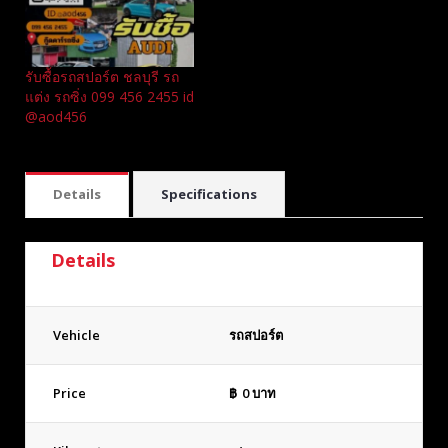
รับซื้อรถสปอร์ต ชลบุรี รถ
แต่ง รถซิ่ง 099 456 2455 id
@aod456
Details
Specifications
Details
Vehicle
รถสปอร์ต
Price
฿
0
บาท