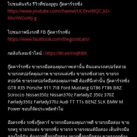
ไปชมคันจริง รีวิวที่ช่องยู​ทูบ​ กู๊ดคาร์รถซิ่ง
https://www.youtube.com/channel/UCEevH0QC_kD-
6KxYWOuWJ-g
ไปชมภาพนิ่งรถที่ FB กู๊ดคาร์รถซิ่ง
https://www.facebook.com/thegoodcars/
กดลิงก์เลยเข้าไลน์ :
https://lin.ee/roqRI8K
กู๊ดคาร์รถซิ่ง ขายรถมือสองคุณภาพเท่านั้น ดินแดนรถสปอร์ตสวย
ขายรถสปอร์ตคุณภาพ ขายรถแต่งซิ่ง ขายรถซิ่งสวยๆ ขายรถ
สปอร์ต ขายรถสปอร์ตมือสองคุณภาพดี ต้องที่นี่เท่านั้น กู๊ดคาร์รถซิ่ง
GTR R35 Porsche 911 718 Ford Mustang GT86 FT86 BRZ
Scirocco Nissan350z Nissan370z FairladyZ 350z 370Z
Fairlady350z Fairlady370z Audi TT TTs BENZ SLK BMW M
Power ชอบก็จัดประหยัดทำไม
อ๊อดรถซิ่ง รถซิ่งกู๊ดคาร์ ขายรถมือสองคุณภาพดี ขายรถมือสอง ขาย
รถหรู ขายรถแต่ง ขายรถซิ่ง ขายรถ ขายรถยนต์มือสอง เต็นท์รถมือ
สองใกล้ฉัน ต้องการซื้อรถมือสอง อยากซื้อรถมือสอง ขายรถถูกต้อง