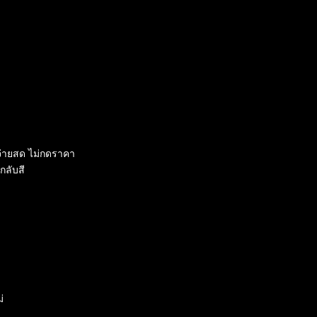
จ่ายสด ไม่กดราคา
กลับสี
่