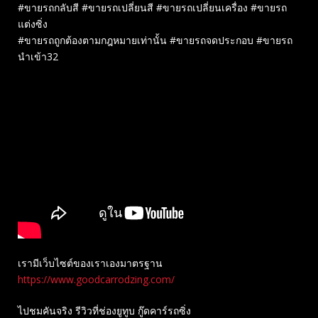
#ขายรถกลับสี #ขายรถเปลี่ยนสี #ขายรถเปลี่ยนเครื่อง #ขายรถ
แต่งซิ่ง
#ขายรถถูกต้องตามกฎหมายเท่านั้น #ขายรถจดประกอบ #ขายรถ
นำเข้า32
เรามีเว็บไซต์ของเราเองมาตรฐาน
https://www.goodcarrodzing.com/
ไปชมคันจริง รีวิวที่ช่องยู​ทูบ​ กู๊ดคาร์รถซิ่ง