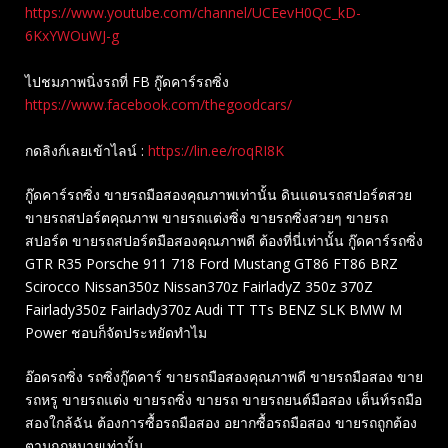
https://www.youtube.com/channel/UCEevH0QC_kD-
6KxYWOuWJ-g
ไปชมภาพนิ่งรถที่ FB กู๊ดคาร์รถซิ่ง
https://www.facebook.com/thegoodcars/
กดลิงก์เลยเข้าไลน์ :
https://lin.ee/roqRI8K
กู๊ดคาร์รถซิ่ง ขายรถมือสองคุณภาพเท่านั้น ดินแดนรถสปอร์ตสวย
ขายรถสปอร์ตคุณภาพ ขายรถแต่งซิ่ง ขายรถซิ่งสวยๆ ขายรถ
สปอร์ต ขายรถสปอร์ตมือสองคุณภาพดี ต้องที่นี่เท่านั้น กู๊ดคาร์รถซิ่ง
GTR R35 Porsche 911 718 Ford Mustang GT86 FT86 BRZ
Scirocco Nissan350z Nissan370z FairladyZ 350z 370Z
Fairlady350z Fairlady370z Audi TT TTs BENZ SLK BMW M
Power ชอบก็จัดประหยัดทำไม
อ๊อดรถซิ่ง รถซิ่งกู๊ดคาร์ ขายรถมือสองคุณภาพดี ขายรถมือสอง ขาย
รถหรู ขายรถแต่ง ขายรถซิ่ง ขายรถ ขายรถยนต์มือสอง เต็นท์รถมือ
สองใกล้ฉัน ต้องการซื้อรถมือสอง อยากซื้อรถมือสอง ขายรถถูกต้อง
ตามกฎหมายเท่านั้น