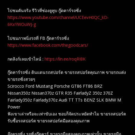
ไปชมคันจริง รีวิวที่ช่องยู​ทูบ​ กู๊ดคาร์รถซิ่ง
https://www.youtube.com/channel/UCEevH0QC_kD-
6KxYWOuWJ-g
ไปชมภาพนิ่งรถที่ FB กู๊ดคาร์รถซิ่ง
https://www.facebook.com/thegoodcars/
กดลิงก์เลยเข้าไลน์ :
https://lin.ee/roqRI8K
กู๊ดคาร์รถซิ่ง ดินแดนรถสปอร์ต ขายรถสปอร์ตคุณภาพ ขายรถแต่ง
ขายรถซิ่งสวยๆ
Scirocco Ford Mustang Porsche GT86 FT86 BRZ
Nissan350z Nissan370z GTR R35 FairladyZ 350z 370Z
Fairlady350z Fairlady370z Audi TT TTs BENZ SLK BMW M
Power
ฟังเขาเล่าหรือจะเท่าขับเอง ชอบก็จัดประหยัดทำไม ขายรถสปอร์ต
รับซื้อรถสปอร์ต ขายรถสปอร์ตมือสองคุณภาพ
อ๊อดรถซิ่ง รถซิ่งกู๊ดคาร์ ขายรถมือสองคุณภาพเท่านั้น ขายรถมือ