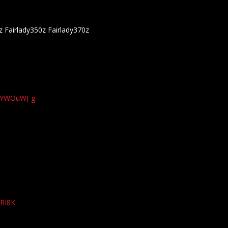
z Fairlady350z Fairlady370z
xYWOuWJ-g
qRI8K