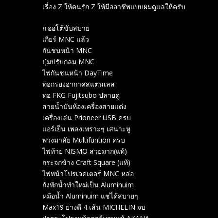
เรื่อง Z ให้คนรัก Z ให้มืออาชีพแบบผมดูแลให้ครับ
ก.ออโต้ขับสบาย
เกียร์ MNC แล้ว
กันชนหน้า MNC
ปุ่มปรับกลม MNC
ไฟกันชนหน้า DayTime
ท่อกรองอากาศสแตนเลส
ท่อ FKG Fujitsubo ปลายคู่
สายน้ำมันห้องเครื่องสายแต่ง
เครื่องเล่น Prioneer USB ครบ
แอร์เย็น เพลงเพราะๆ เสนาะหู
พวงมาลัย Multifuntion ครบ
ไฟท้าย NISMO สวยมาก(แท้)
กระจกข้าง Craft Square (แท้)
ไฟหน้าโปรเจคเตอร์ MNC หล่อ
ถังพักน้ำทำใหม่เป็น Aluminuim
หม้อน้ำ Aluminuim แช่ได้สบายๆ
Max19 ยางดี 4 เส้น MICHELIN จบ