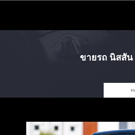
Skip
to
content
ขายรถ นิสสั
H