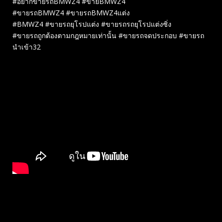
#อยากขายรถBMWZ4 #ขายBMWZ4
#ขายรถBMWZ4 #ขายรถBMWZ4แต่ง
#BMWZ4 #ขายรถยุโรปแต่ง #ขายรถรถยุโรปแต่งซิ่ง
#ขายรถถูกต้องตามกฎหมายเท่านั้น #ขายรถจดประกอบ #ขายรถ
นำเข้า32