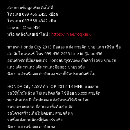
สอบถามข้อมูลเพิ่มเติมได้ที่
โทรเลย 099 456 2455 kอ๊อด
โทรเลย 087 558 4842 kพิม
Line id : @aod456
หรือ กดลิงก์เลยเข้าไลน์ :
https://lin.ee/roqRI8K
ขายรถ Honda City 2013 มือสอง แต่ง สวยจัด ขาย แลก เทิร์น ซื้อ
สด จัดไฟแนนซ์ โทร 099 456 2455 Line id @aod456
ฮอนดัาชิตตี้มือสองแต่ง HondaCitySVแต่ง กู๊ดคาร์รถซิ่ง ขายรถ
แต่ง เต้นรถแต่ง เต้นรถแต่งมือสอง ขายรถซิ่ง
ฟังเขาเล่าหรือจะเท่าขับเอง ชอบก็จัดประหยัดทำไม
HONDA City 1.5SV ตัวTOP 2012-13 MNC แต่งสวย
รถใช้น้ำมันล้วน ไม่เคยติดแก๊ส ใช้น้อย 95,xxx สวยจัด
ของล้นแต่งเบิกใหม่หมด แต่งจัดทรงให้เรียบร้อย
รถจอดร่มตลอด สีสวยเงาทั้งคันสวยจัด
รถโครงสร้างเดิมไม่เคยชน สวยคลีนๆ
รถซิ่งแต่งสวยต้องที่กู๊ดคาร์รถซิ่ง
ฟังเขาเล่าหรือจะเท่าขับเอง