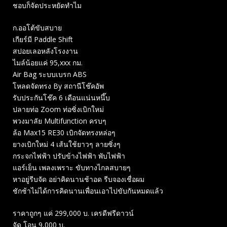
ชอบก็จัดประหยัดทำไม
ก.ออโต้ขับสบาย
เกียร์มี Paddle Shift
สปอยเลอหลังโรงงาน
ไมล์น้อยแค่ 95,xxx กม.
Air Bag ระบบเบรก ABS
โหลดจัดทรง By สถานีโช๊คอัพ
รับประกันโช๊ค 6 เดือนแน่นหนึ๊บ
ปลายท่อ Zoom ท่อซิ่งเบิกใหม่
พวงมาลัย Multifunction ครบๆ
ล้อ Max15 RE30 เบิกจัดทรงหล่อๆ
ยางเบิกใหม่ 4 เส้นใช้ยาวๆ ลายซิ่งๆ
กระจกไฟฟ้า ปรับข้างไฟฟ้า พับไฟฟ้า
แอร์เย็น เพลงเพราะ ขับทางไกลสบายๆ
หาอยู่รีบจัด อย่าคิดนานช้าอด รีบจองเชื่อผม
ชักช้าไม่ได้การคิดนานเพื่อนเอาไปขับกันหมดแล้ว
ราคาถูกๆ แค่ 299,000 บ. เครดีฟรีดาวน์
จัด โอน 9,000 บ.