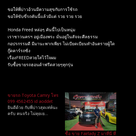
ขอให้พี่บ่าวอ้วนมีความสุขกับการใช้รถ
ขอให้ขับขี่รถคันนี้แล้วมีแต่ รวย รวย รวย
Honda Freed หล่อๆ คันนี้ไปเป็นหนุ่ม
เราชาวนครฯ อยู่เมืองพระ มั่นอยู่ในสัจจะศีลธรรม
กอปรกรรมดี มีมานะพากเพียร ไม่เบียดเบียนทำอันตรายผู้ใด
กู๊ดคาร์รถซิ่ง
เรื่องFREEDสวยใสไว้ใจผม
รับซื้อขายรถฮอนด้าฟรีดสวยๆทุกรุ่น
Related
ขายรถ Toyota Camry โทร
099 4562455 id aoddet
ยินดีด้วย กับพี่บ่าวสุดเท่ห์นะ
ครับ คนจริง ไม่คุยเย…
ซื้อ ขาย Fairlady Z มาที่นี่ ที่