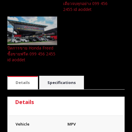
เดียวจบทุกอย่าง 099 456
2455 id aoddet
ปิดการขาย Honda Freed
ซื้อขายฟรีด 099 456 2455
id aoddet
Details
Specifications
Details
Vehicle
MPV