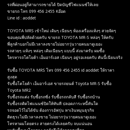
รถที่ผ่อนอยู่ก็สามารถขายได้ ปิดบัญชีไฟแนนซ์ให้เลย
ขายรถ โทร 099 456 2455 Kอ๊อด
Line id : aoddet
TOYOTA MRS เข้าใหม่ เดิมๆ เนียนๆ ห้องเครื่องแห้งๆ สวยจัดๆ
ขอบคุณพี่ปลัดด้วยครับ ขายรถ TOYOTA MR-S หล่อๆ ให้ครับ
พี่ลูกค้าบอกไม่มีเวลาลงขายไม่อยากวุ่นวายคนมาดูเยอะ
รถสวยๆ แห้งๆ หล่อๆ เดิมเนียนๆ แบบนี้ ส่งมาครับ ผมซื้อ
ใครหารถโตโยต้า เอ็มอาร์เอส เนียนๆ อยู่รอเลยครับ คันนี้เนียนจริง
รับซื้อ TOYOTA MRS โทร 099 456 2455 id aoddet ให้ราคา
สูงสุด
รับซื้อโตโยต้า เอ็มอาร์เอส ขายรถยนต์ Toyota MR-S รับซื้อ
Toyota MR2
รับซื้อรถแต่ง รับซื้อรถซิ่ง รับซื้อรถกลับสี รับซื้อรถบ้าน
รับซื้อรถติดไฟแนนซ์ปิดให้ทันที ปลอดภาระหนี้ทันใด
รถจอดไว้ไม่ได้ขับ ต้องการอัฟรุ่น หาเงินหมุนธุรกิจ
ติดธุระไม่มีเวลาลงขาย ไม่อยากวุ่นวายคนมาดูเยอะ
โทรหาผมโดยตรง สายตรงได้เลยครับ จบแน่นอน