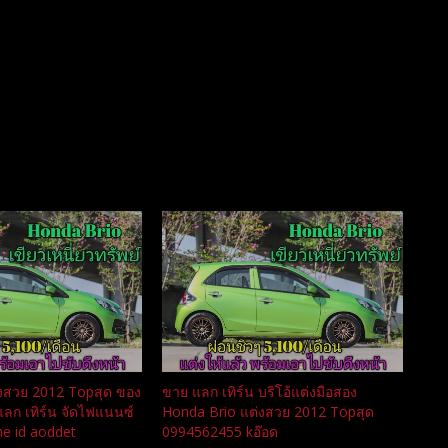
งสวย 2012 Topสุด ของ
ขาย แลก เทิร์น บริโอ้แต่งมือสอง
 แลก เทิร์น จัดไฟแนนซ์
Honda Brio แต่งสวย 2012 Topสุด
e id aoddet
0994562455 kอ๊อด