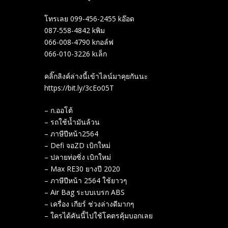
โทรเลย 099-456-2455 kอ๊อด
087-558-4842 kพิม
066-008-4790 kกอล์ฟ
066-010-3226 kเล็ก
คลิ๊กลิงค์ล่างนี้เข้าไลน์มาคุยกันนะ
https://bit.ly/3cEo05T
– ก.ออโต้
– รถใช้น้ำมันล้วน
– ภาษีปีหน้า2564
– Defi จอZD เบิกใหม่
– ปลายท่อซิ่ง เบิกใหม่
– Max RE30 ยางปี 2020
– ภาษีปีหน้า 2564 ใช้ยาวๆ
– Air Bag​ ระบบเบรก​ ABS
– เครื่อง เกียร์ ช่วงล่างดีมากๆ
– ใครได้คันนี้ไปใช้โคตรคุ้มบอกเลย