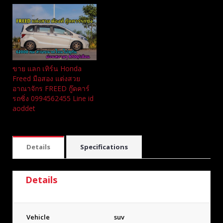
ขาย แลก เทิร์น Honda
Freed มือสอง แต่งสวย
อาณาจักร FREED กู๊ดคาร์
รถซิ่ง 0994562455 Line id
aoddet
Details
Specifications
Details
Vehicle
suv