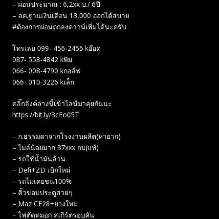
– ผ่อนประมาณ : 6,2xx บ./ 6ปี
– ลค.ฐานเงินเดือน 13,000 ออกได้สบาย
#ต้องการผ่อนถูกลงดาวน์เพิ่มได้นะครับ
โทรเลย 099- 456-2455 kอ๊อด
087- 558-4842 kพิม
066- 008-4790 kกอล์ฟ
066- 010-3226 kเล็ก
คลิ๊กลิงค์ล่างนี้เข้าไลน์มาคุยกันนะ
https://bit.ly/3cEo05T
– ก.ธรรมดาจากโรงงานผลิต(หายาก)
– ไมล์น้อยมาก 37xxx กม(แท้)
– รถใช้น้ำมันล้วน
– Defi+ZD เบิกใหม่
– รถไม่เคยชน100%
– คิ้วขอบประตูสวยๆ
– Maz CE28+ยางใหม่
– ไฟตัดหมอก สเกิร์ตรอบคัน