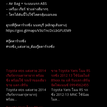
– Air Bag​ + ระบบเบรก​ ABS
– เครื่อง เกียร์ ช่วงล่างดีมากๆ
– ใครได้คันนี้ไปใช้โคตรคุ้มบอกเลย
ดูรถที่กู๊ดคาร์รถซิ่ง นนทบุรี (คลิกดูเส้นทาง)
https://goo.gl/maps/V3izTncDcLbGFUEM9
#กู๊ดคาร์รถซิ่ง
#รถซิ่ง_แต่งสวย_ต้องกู๊ดคาร์รถซิ่ง
Related
Toyota vios แต่งสวย 2014
ขาย Toyota Yaris โฉม RS
เกียร์ธรรมดาหายาก พร้อม
รถซิ่ง 2012 13 ใช้น้อยไมล์
ซิ่ง พร้อมใช้ รถเจ้าของเดียว
89xxx กม แท้ รับแลก เทิร์น
ขาย แลก เทิร์น
จัดไฟแนนซ์ 0994562455
Toyota vios แต่งสวย 2014
Toyota Yaris โฉม RS รถ
เกียร์ธรรมดา(หายาก)
ซิ่ง 2012-13 MNC​ ใช้น้อย
พร้อม…
ไมล…