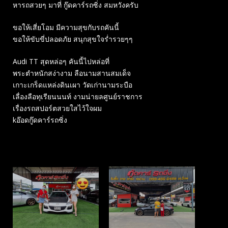
หารถสวยๆ มาที่ กู๊ดคาร์รถซิ่ง สมหวังครับ
ขอให้เสี่ยโอม มีความสุขกับรถคันนี้
ขอให้ขับขี่ปลอดภัย สนุกสุขใจร่ำรวยๆๆ
Audi TT สุดหล่อๆ คันนี้ไปหล่อที่
พระตำหนักสง่างาม ลือนามสานสมเด็จ
เกาะเกร็ดแหล่งดินเผา วัดเก่านามระบือ
เลื่องลือทุเรียนนนท์ งามน่ายลศูนย์ราชการ
เรื่องรถสปอร์ตสวยใสไว้ใจผม
kอ๊อดกู๊ดคาร์รถซิ่ง
Related