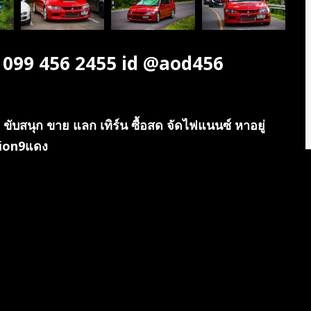
ๆ 099 456 2455 id @aod456
ับสนุก ขาย แลก เทิร์น ซื้อสด จัดไฟแนนซ์ หาอยู่
tion9แดง