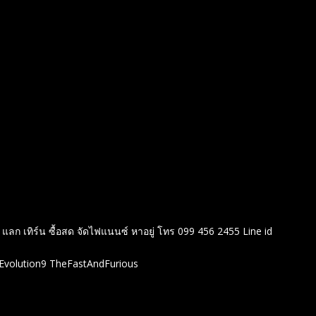
ลก เทิร์น ซื้อสด จัดไฟแนนซ์ หาอยู่ โทร 099 456 2455 Line id
erEvolution9 TheFastAndFurious