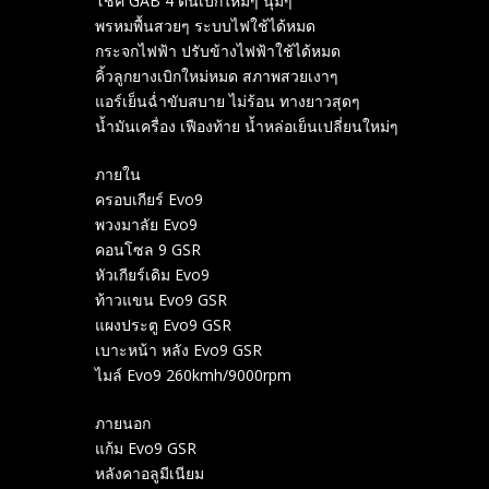
โช๊ค GAB 4 ต้นเบิกใหม่ๆ นุ่มๆ
พรหมพื้นสวยๆ ระบบไฟใช้ได้หมด
กระจกไฟฟ้า ปรับข้างไฟฟ้าใช้ได้หมด
คิ้วลูกยางเบิกใหม่หมด สภาพสวยเงาๆ
แอร์เย็นฉ่ำขับสบาย ไม่ร้อน ทางยาวสุดๆ
น้ำมันเครื่อง เฟืองท้าย น้ำหล่อเย็นเปลี่ยนใหม่ๆ
ภายใน
ครอบเกียร์ Evo9
พวงมาลัย Evo9
คอนโซล 9 GSR
หัวเกียร์​เดิม Evo9
ท้าวแขน Evo9 GSR
แผงประตู Evo9 GSR
เบาะหน้า หลัง Evo9 GSR
ไมล์ Evo9 260kmh/9000rpm
ภายนอก
แก้ม Evo9 GSR
หลังคาอลูมีเนียม