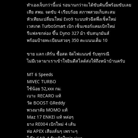
ทำเองเจ็บกว่านี้แน่ รอนานกว่าจะได้ขับคันนี้พร้อมขับเลย
เสีย สพม. จดขับ 4 เรียบร้อย สภาพสวยเก็บสะสม
หัวเทียนเปลี่ยนใหม่ Evo9 ระบบหัวฉีดพึ่งเช็คใหม่
เวสเกต TurboSmart เบิก เซ็นเซอร์แคมเบิกใหม่
รีแฟลชกล่อง ขึ้น Dyno 327 ม้า ขับสนุกมันส์
พร้อมป้ายทะเบียนสวยๆ 350 คะแนนเต็ม 10
ขาย แลก เทิร์น ซื้อสด จัดไฟแนนซ์ รับทุกรณี
ไม่มีเวลามาเราเข้าใจยินดีสไลด์ส่งให้ถึงหน้าบ้านครับ
MT 6 Speeds
MIVEC TURBO
ใช้น้อย 52,xxx กม.
เบาะ RECARO แท้
วัด BOOST GReddy
พวงมาลัย MOMO แท้
Maz 17 ENKEI แท้ หล่อๆ
ยาง RE004 เบิกใหม่ 4 เส้น
ท่อ APEX เสียงลั่นๆ เพราะๆ