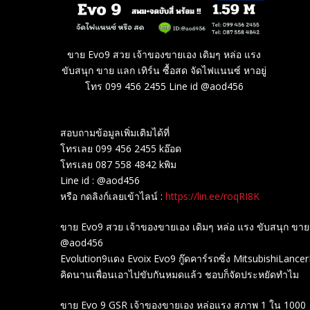
ขาย Evo9 สวย เจ้าของขายเอง เดิมๆ หล่อ แรง
ขับสนุก ขาย แลก เทิร์น ซื้อสด จัดไฟแนนซ์ หาอยู่
โทร 099 456 2455 Line id @aod456
สอบถามข้อมูลเพิ่มเติมได้ที่
โทรเลย 099 456 2455 kอ๊อด
โทรเลย 087 558 4842 kพิม
Line id : @aod456
หรือ กดลิงก์เลยเข้าไลน์ :
https://lin.ee/roqRI8K
ขาย Evo9 สวย เจ้าของขายเอง เดิมๆ หล่อ แรง ขับสนุก ขาย แ
@aod456
Evolution9แดง Evoix Evo9 กู๊ดคาร์รถซิ่ง MitsubishiLanc
คิดนานเพื่อนเอาไปขับกันหมดแล้ว ชอบก็จัดประหยัดทำไม
ขาย Evo 9 GSR เจ้าของขายเอง หล่อแรง สภาพ 1 ใน 1000