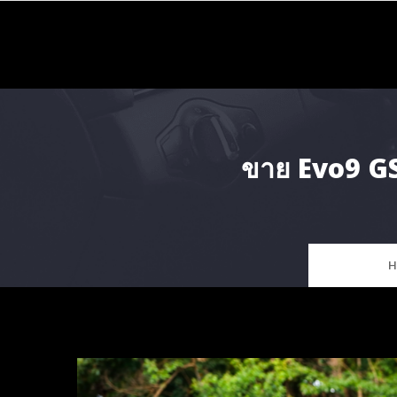
Skip
to
content
ขาย Evo9 GS
H