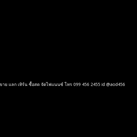
าย แลก เทิร์น ซื้อสด จัดไฟแนนซ์ โทร 099 456 2455 id @aod456