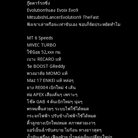
กู๊ดคาร์รถซิ่ง
Evolution9แดง Evoix Evo9
MitsubishiLancerEvolution9 TheFast
ฟังเขาเล่าหรือจะเท่าขับเอง ชอบก็จัดประหยัดทำไม
MT 6 Speeds
MIVEC TURBO
ใช้น้อย 52,xxx กม.
เบาะ RECARO แท้
วัด BOOST GReddy
พวงมาลัย MOMO แท้
Maz 17 ENKEI แท้ หล่อๆ
ยาง RE004 เบิกใหม่ 4 เส้น
ท่อ APEX เสียงลั่นๆ เพราะๆ
โช๊ค GAB 4 ต้นเบิกใหม่ๆ นุ่มๆ
พรหมพื้นสวยๆ ระบบไฟใช้ได้หมด
กระจกไฟฟ้า ปรับข้างไฟฟ้าใช้ได้หมด
คิ้วลูกยางเบิกใหม่หมด สภาพสวยเงาๆ
แอร์เย็นฉ่ำขับสบาย ไม่ร้อน ทางยาวสุดๆ
น้ำมันเครื่อง เฟืองท้าย น้ำหล่อเย็นเปลี่ยนใหม่ๆ