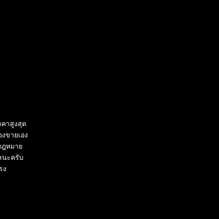
คาสูงสุด
าของขายเอง
ูกกฎหมาย
ลนะครับ
ตรง