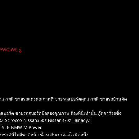
xYWOuWJ-g
องคุณภาพดี ขายรถแต่งคุณภาพดี ขายรถสปอร์ตคุณภาพดี ขายรถบ้านคัด
์ต ขายรถสปอร์ตมือสองคุณภาพ ต้องที่นี่เท่านั้น กู๊ดคาร์รถซิ่ง
 Scirocco Nissan350z Nissan370z FairladyZ
ENZ SLK BMW M Power
ชาตินี้ไม่มีชาติหน้า ซื้อรถกับเราต้องไวนิดหนึ่ง