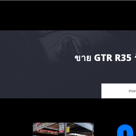
Skip
to
content
ขาย GTR R35 ร
Ho