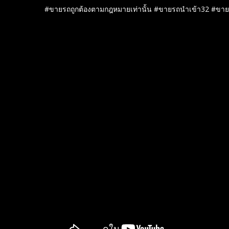
#ขายรถถูกต้องตามกฎหมายเท่านั้น #ขายรถนำเข้า32 #ข