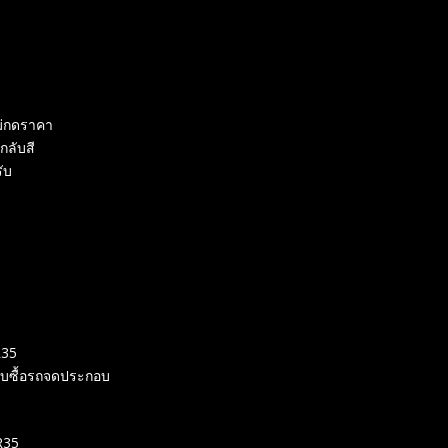
ม่กดราคา
กลับสี
ับ
R35
รับซื้อรถจดประกอบ
R35