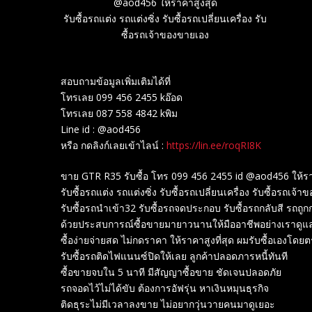
@aod456 ให้ราคาสูงสุด
รับซื้อรถแต่ง รถแต่งซิ่ง รับซื้อรถเปลี่ยนเครื่อง รับ
ซื้อรถเจ้าของขายเอง
สอบถามข้อมูลเพิ่มเติมได้ที่
โทรเลย 099 456 2455 kอ๊อด
โทรเลย 087 558 4842 kพิม
Line id : @aod456
หรือ กดลิงก์เลยเข้าไลน์ :
https://lin.ee/roqRI8K
ขาย GTR R35 รับซื้อ โทร 099 456 2455 id @aod456 ให้รา
รับซื้อรถแต่ง รถแต่งซิ่ง รับซื้อรถเปลี่ยนเครื่อง รับซื้อรถเจ้
รับซื้อรถนำเข้า32 รับซื้อรถจดประกอบ รับซื้อรถกลับสี รถถ
ด้วยประสบการณ์ซื้อขายมายาวนานให้มืออาชีพอย่างเราดูแ
ซื้อง่ายจ่ายสด ไม่กดราคา ให้ราคาสูงที่สุด ผมรับซื้อเองโดย
รับซื้อรถติดไฟแนนซ์ปิดให้เลย ลูกค้าปลอดภารหนี้ทันที
ซื้อขายจบใน 5 นาที มีสัญญาซื้อขาย ชัดเจนปลอดภัย
รถจอดไว้ไม่ได้ขับ ต้องการอัฟรุ่น หาเงินหมุนธุรกิจ
ติดธุระไม่มีเวลาลงขาย ไม่อยากวุ่นวายคนมาดูเยอะ