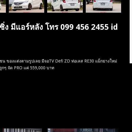
ง มีแอร์หลัง โทร 099 456 2455 id
ยชน ของแต่งตามรูปเลย มีจอTV Defi ZD ท่อเลส RE30 แม็กยางใหม่
ถูกๆ จัด PRO แค่ 559,000 บาท