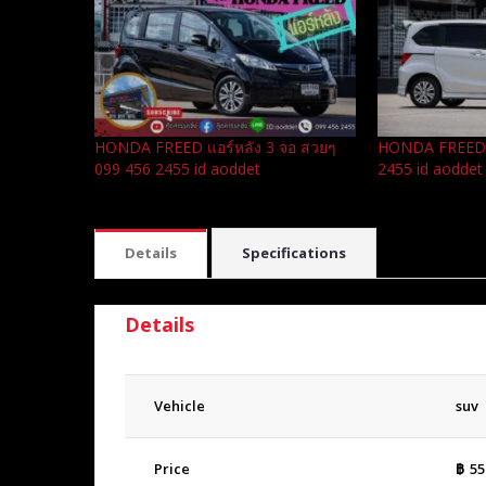
HONDA FREED แอร์หลัง 3 จอ สวยๆ
HONDA FREED แ
099 456 2455 id aoddet
2455 id aoddet
Details
Specifications
Details
Vehicle
suv
Price
฿
55