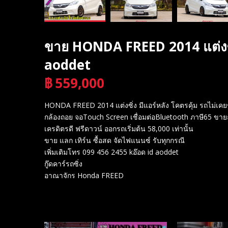
ขาย HONDA FREED 2014 แต่งซิ่
aoddet
฿
559,000
บาท
HONDA FREED 2014 แต่งซิ่ง มีแอร์หลัง โคตรคุ้ม รถไม่เค
กล้องถอย จอTouch Screen เชื่อมต่อBluetooth ภาษี65 ขาย
เครดิตรดี ฟรีดาวน์ ออกรถเริ่มต้น 58,000 เท่านั้น
ขาย แลก เทิร์น ซื้อสด จัดไฟแนนซ์ รับทุกกรณี
เพิ่มเติมโทร 099 456 2455 kอ๊อด id aoddet
กู๊ดคาร์รถซิ่ง
อาณาจักร Honda FREED
Related