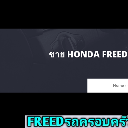
Skip
to
content
ขาย HONDA FREED 20
Home
»