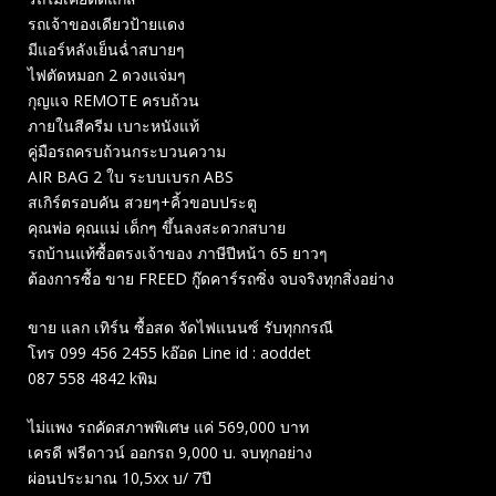
รถเจ้าของเดียวป้ายแดง
มีแอร์หลังเย็นฉ่ำสบายๆ
ไฟตัดหมอก 2 ดวงแจ่มๆ
กุญแจ REMOTE ครบถ้วน
ภายในสีครีม เบาะหนังแท้
คู่มือรถครบถ้วนกระบวนความ
AIR BAG 2 ใบ ระบบเบรก ABS
สเกิร์ตรอบคัน สวยๆ+คิ้วขอบประตู
คุณพ่อ คุณแม่ เด็กๆ ขึ้นลงสะดวกสบาย
รถบ้านแท้ซื้อตรงเจ้าของ ภาษีปีหน้า 65 ยาวๆ
ต้องการซื้อ ขาย FREED กู๊ดคาร์รถซิ่ง จบจริงทุกสิ่งอย่าง
ขาย แลก เทิร์น ซื้อสด จัดไฟแนนซ์ รับทุกกรณี
โทร 099 456 2455 kอ๊อด Line id : aoddet
087 558 4842 kพิม
ไม่แพง รถคัดสภาพพิเศษ แค่ 569,000 บาท
เครดี ฟรีดาวน์ ออกรถ 9,000 บ. จบทุกอย่าง
ผ่อนประมาณ 10,5xx บ/ 7ปี