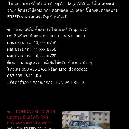
ป้ายแดง พลาสติ๊กบังแดดยังอยู่ Air Bagคู่ ABS แอร์เย็ํน เพลงเพ
ราะๆ จัดทรงให้สวยมากๆ คุณพ่อคุณแม่ เด็กๆ ขึ้นลงสะดวกสบาย
FREED รถครอบครัวที่ทุกบ้านต้องมี
ขาย แลก เทิร์น ซื้อสด จัดไฟแนนซ์ รับทุกกรณี
เครดี ฟรีดาวน์ ออกรถ 9,000 บ.แค่ 579,000 บ.
ผ่อนประมาณ : 13,xxx บ./5ปี
ผ่อนประมาณ : 11,xxx บ./6ปี
ผ่อนประมาณ : 10,xxx บ./7ปี
ต้องการผ่อนถูกลงดาวน์เพิ่มได้ครับ ช้าอดรถสวยๆ
โทรเลย 099 456 2455 kอ๊อด Line id : aoddet
087 558 4842 kพิม
#กู๊ดคาร์รถซิ่ง #อาณาจักร_HONDA_FREED
Related
ขาย HONDA FREED 2014
แต่งสวย มีแอร์หลัง โทร
099 456 2455 id aoddet
HONDA FREED 2014 แต่ง