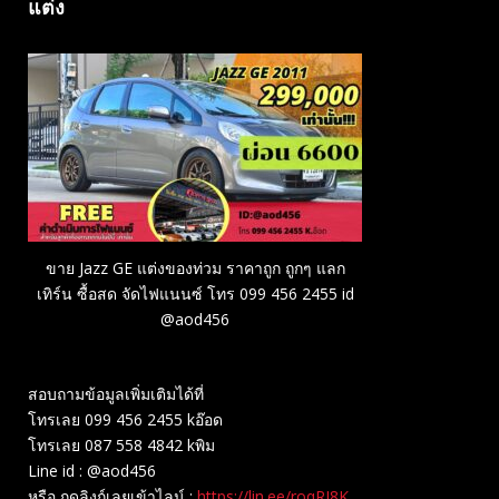
แต่ง
ขาย Jazz GE แต่งของท่วม ราคาถูก ถูกๆ แลก
เทิร์น ซื้อสด จัดไฟแนนซ์ โทร 099 456 2455 id
@aod456
สอบถามข้อมูลเพิ่มเติมได้ที่
โทรเลย 099 456 2455 kอ๊อด
โทรเลย 087 558 4842 kพิม
Line id : @aod456
หรือ กดลิงก์เลยเข้าไลน์ :
https://lin.ee/roqRI8K