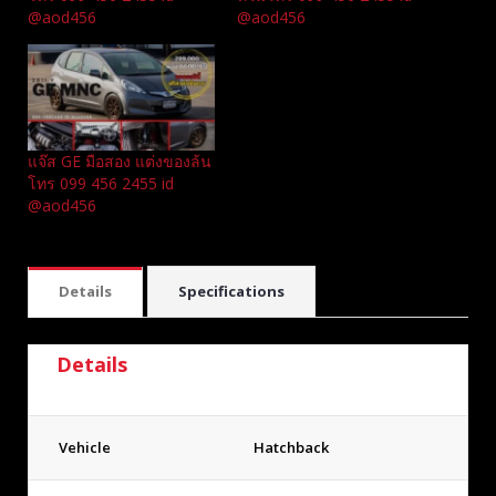
@aod456
@aod456
แจ๊ส GE มือสอง แต่งของล้น
โทร 099 456 2455 id
@aod456
Details
Specifications
Details
Vehicle
Hatchback