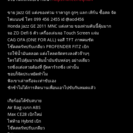
ขาย Jazz GE แต่งของท่วม ราคาถูก ถูกๆ แลก เทิร์น ซื้อสด จัด
ไฟแนนซ์ โทร 099 456 2455 id @aod456
Honda Jazz GE 2011 MNC แต่งสวย ของท่วมคันนี้คุ้มมาก
จอ ZD Defi 6 ตัว เครื่องเล่นจอ Touch Screen แจ่ม
CAG OFA (ONE FOR ALL) จอสี TFT ภาพคมชัด
โช๊คสตรัทปรับเกลียว PROFENDER FITZ เบิก
รถใช้น้ำมันตลอด แต่งโหลดจัดทรงลงตัวจ๊าบๆ
ใครได้ไปคุัมมากเติมน้ำมันขับหล่อๆ อย่างเดียว
รถซิ่งแต่งสวยต้องที่ กู๊ดคาร์รถซิ่ง เท่านั้น
ชอบก็จัดประหยัดทำไม
ฟังเขาเล่าหรือจะเท่าขับเอง
ชักช้าไม่ได้การคิดนานเพื่อนเอาไปขับกันหมดแลัว
เกียร์ออโต้ขับสบาย
Air Bag เบรก ABS
Max CE28 เบิกใหม่
ไฟท้าย Hybrid เบิก
โช๊คสตรัทปรับเกลียว