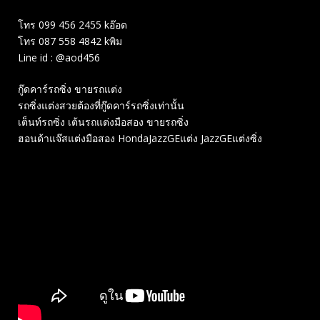
โทร 099 456 2455 kอ๊อด
โทร 087 558 4842 kพิม
Line id : @aod456
กู๊ดคาร์รถซิ่ง ขายรถแต่ง
รถซิ่งแต่งสวยต้องที่กู๊ดคาร์รถซิ่งเท่านั้น
เต็นท์รถซิ่ง เต้นรถแต่งมือสอง ขายรถซิ่ง
ฮอนด้าแจ๊สแต่งมือสอง HondaJazzGEแต่ง JazzGEแต่งซิ่ง