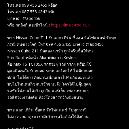
โทรเลย 099 456 2455 kอ๊อด
โทรเลย 087 558 4842 kพิม
Line id : @aod456
หรือ กดลิงก์เลยเข้าไลน์ :
https://lin.ee/roqRI8K
ขาย Nissan Cube Z11 รับแลก เทิร์น ซื้อสด จัดไฟแนนซ์ รับทุก
กรณี คนขายใจดี โทร 099 456 2455 Line id @aod456
Nissan Cube Z11 มือสอง น่ารัก ถูกใจรีบซื้อให้ทัน
Sun Roof หม้อน้ำ Aluminium ก.Keyless
ล้อ Max 15 TC105X รถสวยๆ รถน่ารักๆ พร้อมใช้
ดูแลดีจอดในร่มตลอด ระบบแอร์ออโต้ ไฟตัดหมอก
ชักช้าไม่ได้การคิดนานเพื่อนเอาไปขับกันหมดแล้ว
ขับไปไหนคนก็ชมน่ารักๆ นะจ๊ะ ใครได้ไปคุ้มสุดๆ
รถขับใช้งานได้จริงทุกวัน แอร์เย็น เพลงเพราะๆ
รถสีสวยเงาทั้งคัน ห้องโดยสารกว้างนั่งสบาย
ขาย แลก เทิร์น ซื้อสด จัดไฟแนนซ์ รับทุกกรณี
ไม่สะดวกมาดูรถ เรามีบริการสไลด์ส่งให้ถึงบ้าน