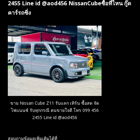
2455 Line id @aod456 NissanCubeซื้อที่ไหน กู๊ด
คาร์รถซิ่ง
ขาย Nissan Cube Z11 รับแลก เทิร์น ซื้อสด จัด
ไฟแนนซ์ รับทุกกรณี คนขายใจดี โทร 099 456
2455 Line id @aod456
สอบถามข้อมูลเพิ่มเติมได้ที่