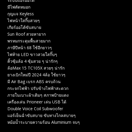
ระบบแอร์ออโต้
มีไฟตัดหมอก
กุญแจ Keyless
ไฟหน้าใสกิ๊บสวยๆ
เกียร์ออโต้ขับสบาย
Sun Roof สวยหายาก
พรหมกระดุมพื้นสวยมาก
ภาษีปีหน้า 68 ใช้อีกยาวๆ
ไฟท้าย LED ขาวสวยใสกิ๊บๆ
คิ้วซุ้มล้อ 4 ซุ้มสวย ๆ น่ารักๆ
ล้อMax 15 TC105X สวยๆ น่ารัก
ยางเบิกใหม่ปี 2024 4ล้อ ใช้ยาวๆ
มี Air Bag เบรก ABS ครบถ้วน
กระจกไฟฟ้า ปรับข้างไฟฟ้าสะดวก
ภายในเบาะผ้าเดิมๆ สภาพป้ายแดง
เครื่องเล่น Prioneer เล่น USB ได้
Double Voice Coil Subwoofer
แอร์เย็นฉ่ำขับสบาย ขับทางไกลสบายๆ
หม้อน้ำระบายความร้อน Aluminium จบๆ