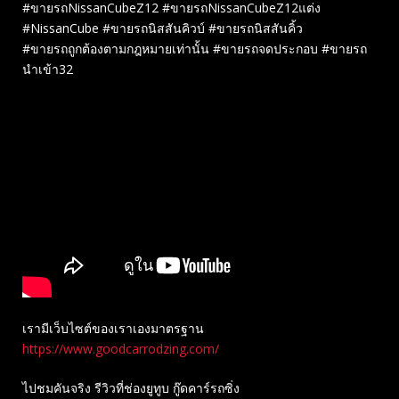
#ขายรถNissanCubeZ12 #ขายรถNissanCubeZ12แต่ง
#NissanCube #ขายรถนิสสันคิวบ์ #ขายรถนิสสันคิ้ว
#ขายรถถูกต้องตามกฎหมายเท่านั้น #ขายรถจดประกอบ #ขายรถ
นำเข้า32
เรามีเว็บไซต์ของเราเองมาตรฐาน
https://www.goodcarrodzing.com/
ไปชมคันจริง รีวิวที่ช่องยู​ทูบ​ กู๊ดคาร์รถซิ่ง