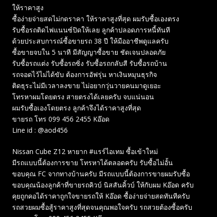
ให้ราคาสูง
ซื้อง่ายจ่ายสดไม่กดราคา ให้ราคาสูงที่สุด ผมรับซื้อเองตรง
รับซื้อรถติดไฟแนนซ์ปิดให้เลย ลูกค้าปลอดภารหนี้ทันที
ด้วยประสบการณ์ซื้อขายรถ 38 ปี ให้มืออาชีพดูแลครับ
ซื้อขายจบใน 5 นาที มีสัญญาซื้อขาย ชัดเจนปลอดภัย
รับซื้อรถแต่ง รับซื้อรถซิ่ง รับซื้อรถกลับสี รับซื้อรถบ้าน
รถจอดไว้ไม่ได้ขับ ต้องการอัฟรุ่น หาเงินหมุนธุรกิจ
ติดธุระไม่มีเวลาลงขาย ไม่อยากวุ่นวายคนมาดูเยอะ
โทรหาผมโดยตรง สายตรงได้เลยครับ จบแน่นอน
ผมรับซื้อเองโดยตรง ลูกค้าจึงได้ราคาสูงที่สุด
ขายรถ โทร 099 456 2455 Kอ๊อด
Line id : @aod456
Nissan Cube Z12 หายาก #แรร์ไอเทม ซื้อเข้าใหม่
มีรถแบบนี้ต้องการขาย โทรหาได้ตลอดครับ รับซื้อไม่อั้น
ขอบคุณ FC จากทางบ้านครับ มีรถแบบนี้ต้องการขายผมรับซื้อ
ขอบคุณน้องลูกค้าที่ขายรถคิวบ์ นิสสันคิ้วบ์ ให้กับผม Kอ๊อด ครับ
คุยถูกคอได้ราคาถูกใจขายรถให้ Kอ๊อด ซื้อง่ายจ่ายสดทันทีครับ
รถสวยผมซื้อสู้ราคาสูงที่สุดจนคุณพอใจครับ รถสวยต้องซื้อครับ