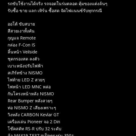
รถขับใช้งานได้จริง รถจอดในร่มตลอด คุ้มของแต่งล้นๆ
รับซื้อ ขาย แลก เทิร์น ซื้อสด จัดไฟแนนซ์รับทุกกรณี
ออโต้ ขับสบาย
สีสวยเงาทั้งคัน
กุญแจ Remote
กล่อง F-Con IS
ลิ้นหน้า Veilside
ชุดกรองสด ลงตัว
เบาะหนังปรับไฟฟ้า
สเกิร์ทข้าง NISMO
ไฟท้าย LED Z สวยๆ
ไฟหน้า LED MNC หล่อ
กันโครงหน้าหลัง NISMO
Rear Bumper หลังสวยๆ
ท่อ NISMO Z เสียงเพราะๆ
วิงหลัง CARBON Kevlar GT
เครื่องเล่น Pioneer จอ 2 Din
โช๊คสตัท RS-R ปรับ 32 ระดับ
ล้อ MAX19 TE37 สเป็คตรงรุ่น 350z