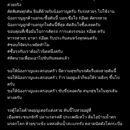
สวยจริง
คัดพิเศษทุกคัน ยินดีด้วยกับน้องกาญครับ รับรถสวยๆ ไปใช้งาน
น้องกาญลูกค้าบอกจะซื้อคันนี้ บอกเชื่อใจ Kอ๊อด คัดรถสวย
น้องกาญลูกค้าบอกถูกใจคันนี้ที่สุด ตัดสินใจซื้อเลยครับ
ขอบคุณที่เชื่อมั่นในการคัดรถ การแต่งรถของ Kอ๊อด ครับ
หารถสวยๆ มาหา Kอ๊อด รับประกันสมหวังทุกคนครับ
#ชอบก็จัดประหยัดทำไม
#ซื้อรถกับเราต้องไวนิดหนึ่งครับ
#คิดนานเพื่อนเอาไปขับกันหมดแล้ว
ขอให้น้องกาญและครอบครัว มีความสุขกับรถคัมรี่แต่งสวยคันนี้
ขอให้น้องกาญและครอบครัว ร่ำรวยอยู่แล้วก็ขอให้รวยยิ่งๆ ขึ้นไป
ครับ
ขอให้น้องกาญและครอบครัว ขับขี่ปลอดภัย สนุกสุขใจในทุกเส้น
ทางครับ
รถตู้โตโยต้าคอมมูเตอร์แต่งสวย คันนี้ไปสวยอยู่ที่
เมืองพระชนกจักรี ปลาแรดรสดี ประเพณีเทโว ส้มโอบ้านน้ำตก
มรดกโลก ห้วยขาแข้ง แหล่งต้นน้ำสะแกกรัง ตลาดนัดดังโคกระบือ