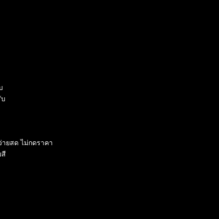
บ
ับ
จ่ายสด ไม่กดราคา
สี