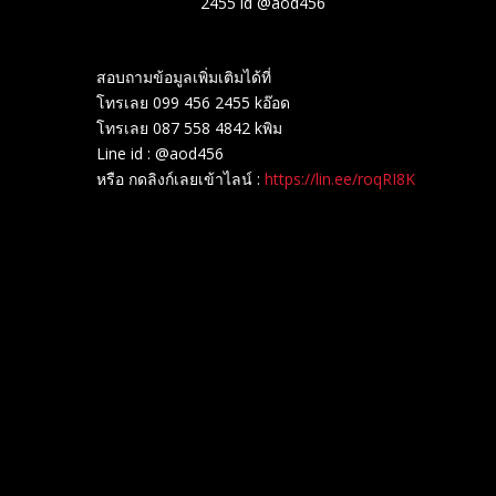
2455 id @aod456
สอบถามข้อมูลเพิ่มเติมได้ที่
โทรเลย 099 456 2455 kอ๊อด
โทรเลย 087 558 4842 kพิม
Line id : @aod456
หรือ กดลิงก์เลยเข้าไลน์ :
https://lin.ee/roqRI8K