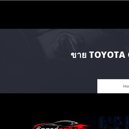
Skip
to
content
ขาย TOYOTA G
Ho