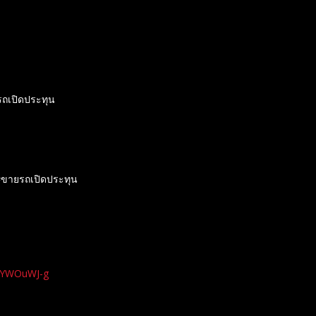
อรถเปิดประทุน
#ขายรถเปิดประทุน
xYWOuWJ-g