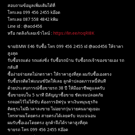
สอบถามข้อมูลเพิ่มเติมได้ที่
โทรเลย 099 456 2455 kอ๊อด
โทรเลย 087 558 4842 kพิม
Line id : @aod456
หรือ กดลิงก์เลยเข้าไลน์ :
https://lin.ee/roqRI8K
ขายBMW E46 รับซื้อ โทร 099 456 2455 id @aod456 ให้ราคา
สูงสุด
รับซื้อรถแต่ง รถแต่งซิ่ง รับซื้อรถบ้าน รับซื้อรถเจ้าของขายเอง รถ
กลับสี
ซื้อง่ายจ่ายสดไม่กดราคา ให้ราคาสูงที่สุด ผมรับซื้อเองตรง
รับซื้อรถติดไฟแนนซ์ปิดให้เลย ลูกค้าปลอดภารหนี้ทันที
ด้วยประสบการณ์ซื้อขายรถ 38 ปี ให้มืออาชีพดูแลครับ
ซื้อขายจบใน 5 นาที มีสัญญาซื้อขาย ชัดเจนปลอดภัย
รถจอดไว้ไม่ได้ขับ ต้องการอัฟรุ่น หาเงินหมุนธุรกิจ
ติดธุระไม่มีเวลาลงขาย ไม่อยากวุ่นวายคนมาดูเยอะ
โทรหาผมโดยตรง สายตรงได้เลยครับ จบแน่นอน
ผมรับซื้อเองโดยตรง ลูกค้าจึงได้ราคาสูงที่สุด
ขายรถ โทร 099 456 2455 Kอ๊อด