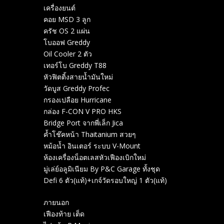
เครื่องยนต์
คอย MSD 3 ลูก
ครัช OS 2 แผ่น
โบออฟ Greddy
Oil Cooler 2 ตัว
เทอร์โบ Greddy T88
หัวฟิตติ้งสายน้ำมันใหม่
วัดบูส Greddy Profec
กรองเปลือย Hurricane
กล่อง F-CON V PRO HKS
Bridge Port จากพี่เล็ก Jica
ค้ำโช๊คหน้า Thaitanium สวยๆ
หม้อน้ำ อินเตอร์ ระบบ V-Mount
ห้องเครื่องน็อตเลสหัวเฟืองเบิกใหม่
มู่เล่ย์อลูมิเนียม By P&C Garage ทั้งชุด
Defi 6 ตัว(แท้)+เกจ์วัดรอบใหญ่ 1 ตัว(แท้)
ภายนอก
เฟืองท้าย เต็ด