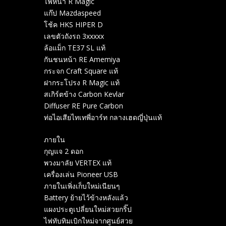
ไฟหน้า R Magic
แก๊ป Mazdaspeed
โช้ค HKS HIPER D
เลขตัวถังรถ 3xxxxx
ล้อแม็ก​ TE37 SL ​แท้
กันชนหน้า RE Amemiya
กระจก Craft Square แท้
ฝากระโปรง R Magic แท้
สเกิร์ตข้าง Carbon Kevlar
Diffuser RE Pure Carbon
ท่อไอเสียไทเทพี่อาร์ท กลางเฮดญี่ปุ่นแท้
ภายใน
กุญแจ 2 ดอก
พวงมาลัย VERTEX แท้
เครื่องเล่น Pioneer USB
ภายในเพิ่งเก็บใหม่เนียนๆ
Battery ย้ายไว้ข้างหลังแล้ว
แผงประตูเปลี่ยนใหม่สวยกริ๊ป
ไฟทับทิมเบิกใหม่จากศูนย์สวย