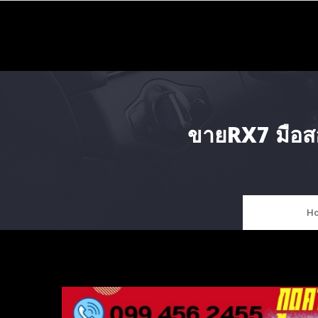
Skip
to
content
ขายRX7 มือส
H