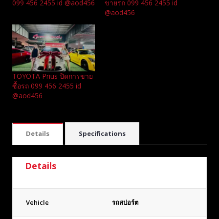
099 456 2455 id @aod456
ขายรถ 099 456 2455 id
@aod456
TOYOTA Prius ปิดการขาย
ซื้อรถ 099 456 2455 id
@aod456
Details
Specifications
Details
Vehicle
รถสปอร์ต