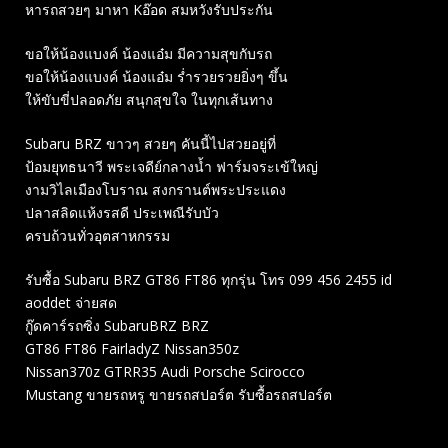
หารถสวยๆ มาหา Kอ๊อด สมหวังรับประกัน
ขอให้น้องแบงค์ น้องแอ๋ม มีความสุขกับรถ
ขอให้น้องแบงค์ น้องแอ๋ม ร่ำรวยรวยยิ่งๆ ขึ้น
ให้ขับขี่ปลอดภัย สนุกสุขใจ ในทุกเส้นทาง
Subaru BRZ ขาวๆ สวยๆ คันนี้ไปสวยอยู่ที่
ป้อมยุทธนาวี พระเจดีย์กลางน้ำ ฟาร์มจระเข้ใหญ่
งามวิไลเมืองโบราณ สงกรานต์พระประแดง
ปลาสลิดแห้งรสดี ประเพณีรับบัว
ครบถ้วนทั่วอุตสาหกรรม
รับซื้อ Subaru BRZ GT86 FT86 ทุกรุ่น โทร 099 456 2455 id
aoddet จ่ายสด
กู๊ดคาร์รถซิ่ง SubaruBRZ BRZ
GT86 FT86 FairladyZ Nissan350z
Nissan370z GTRR35 Audi Porsche Scirocco
Mustang ขายรถหรู ขายรถสปอร์ต รับซื้อรถสปอร์ต