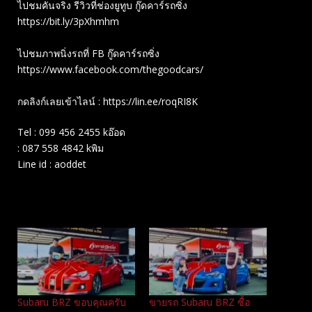
ไปชมคันจริง รีวิวที่ช่องยู​ทูบ​ กู๊ดคาร์รถซิ่ง
https://bit.ly/3pXhmhm​
ไปชมภาพนิ่งรถที่ FB กู๊ดคาร์รถซิ่ง
https://www.facebook.com/thegoodcars/
กดลิงก์เลยเข้าไลน์ : https://lin.ee/roqRI8K
Tel : 099 456 2455 kอ๊อด
: 087 558 4842 kพิม
Line id : aoddet
Related
Subaru BRZ ขอบคุณครับ
ขายรถ Subaru BRZ ซื้อ