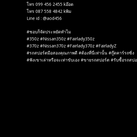
โทร 099 456 2455 kอ๊อด
โทร 087 558 4842 kพิม
Line id : @aod456
#ชอบก็จัดประหยัดทำไม
#350z #Nissan350z #Fairlady350z
#370z #Nissan370z #Fairlady370z #FairladyZ
#รถสปอร์ตมือสองคุณภาพดี #ต้องที่นี่เท่านั้น #กู๊ดคาร์รถซิ่ง
#ฟังเขาเล่าหรือจะเท่าขับเอง #ขายรถสปอร์ต #รับซื้อรถสปอ