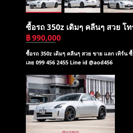
ซื้อรถ 350z เดิมๆ คลีนๆ สวย 
฿
990,000
บาท
ซื้อรถ 350z เดิมๆ คลีนๆ สวย ขาย แลก เทิร์น
เลย 099 456 2455 Line id @aod456