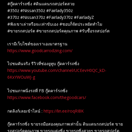
#กู๊ดคาร์รถซิ่ง #ดินแดนรถสปอร์ตสวย
#350z #Nissan350z #Fairlady350z
#370z #Nissan370z #Fairlady370z #FairladyZ
#ฟังเขาเล่าหรือจะเท่าขับเอง #ชอบก็จัดประหยัดทำไม
#ขายรถสปอร์ต #ขายรถสปอร์ตคุณภาพ #รับซื้อรถสปอร์ต
เรามีเว็บไซต์ของเราเองมาตรฐาน
https://www.goodcarrodzing.com/
ไปชมคันจริง รีวิวที่ช่องยู​ทูบ​ กู๊ดคาร์รถซิ่ง
https://www.youtube.com/channel/UCEevH0QC_kD-
6KxYWOuWJ-g
ไปชมภาพนิ่งรถที่ FB กู๊ดคาร์รถซิ่ง
https://www.facebook.com/thegoodcars/
กดลิงก์เลยเข้าไลน์ :
https://lin.ee/roqRI8K
กู๊ดคาร์รถซิ่ง ขายรถมือสองคุณภาพเท่านั้น ดินแดนรถสปอร์ต ขาย
รถสปอร์ตคุณภาพ ขายรถแต่งซิ่ง ขายรถซิ่งสวยๆ ขายรถสปอร์ต