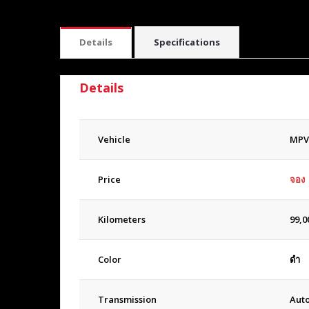
Details
Specifications
Details
Vehicle
MPV
Price
จอง
Kilometers
99,0
Color
ดำ
Transmission
Aut