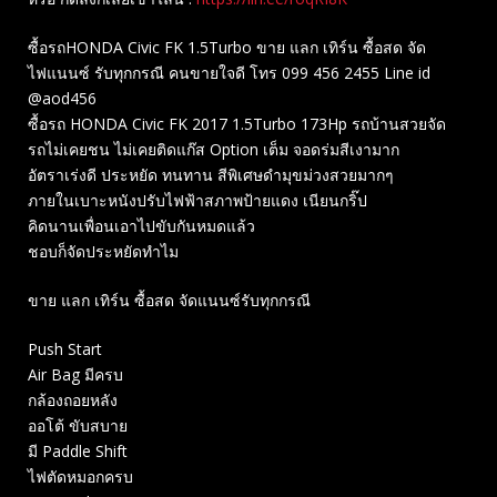
ซื้อรถHONDA Civic FK 1.5Turbo ขาย แลก เทิร์น ซื้อสด จัด
ไฟแนนซ์ รับทุกกรณี คนขายใจดี โทร 099 456 2455 Line id
@aod456
ซื้อรถ HONDA Civic FK 2017 1.5Turbo 173Hp รถบ้านสวยจัด
รถไม่เคยชน ไม่เคยติดแก๊ส Option เต็ม จอดร่มสีเงามาก
อัตราเร่งดี ประหยัด ทนทาน สีพิเศษดำมุขม่วงสวยมากๆ
ภายในเบาะหนังปรับไฟฟ้าสภาพป้ายแดง เนียนกริ๊ป
คิดนานเพื่อนเอาไปขับกันหมดแล้ว
ชอบก็จัดประหยัดทำไม
ขาย แลก เทิร์น ซื้อสด จัดแนนซ์รับทุกกรณี
Push Start
Air Bag มีครบ
กล้องถอยหลัง
ออโต้ ขับสบาย
มี Paddle Shift
ไฟตัดหมอกครบ