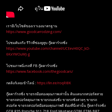
เรามีเว็บไซต์ของเราเองมาตรฐาน
https://www.goodcarrodzing.com/
ไปชมคันจริง รีวิวที่ช่องยู​ทูบ​ กู๊ดคาร์รถซิ่ง
https://www.youtube.com/channel/UCEevH0QC_kD-
6KxYWOuWJ-g
ไปชมภาพนิ่งรถที่ FB กู๊ดคาร์รถซิ่ง
https://www.facebook.com/thegoodcars/
กดลิงก์เลยเข้าไลน์ :
https://lin.ee/roqRI8K
กู๊ดคาร์รถซิ่ง ขายรถมือสองคุณภาพเท่านั้น ดินแดนรถสปอร์ตสวย
ขายรถสปอร์ตคุณภาพ ขายรถแต่งซิ่ง ขายรถซิ่งสวยๆ ขายรถ
สปอร์ต ขายรถสปอร์ตมือสองคุณภาพดี ต้องที่นี่เท่านั้น กู๊ดคาร์รถซิ่ง
GTR R35 Porsche 911 718 Ford Mustang GT86 FT86 BRZ