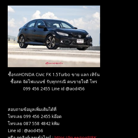
ซื้อรถHONDA Civic FK 1.5Turbo ขาย แลก เทิร์น
ซื้อสด จัดไฟแนนซ์ รับทุกกรณี คนขายใจดี โทร
099 456 2455 Line id @aod456
สอบถามข้อมูลเพิ่มเติมได้ที่
โทรเลย 099 456 2455 kอ๊อด
โทรเลย 087 558 4842 kพิม
Line id : @aod456
หรือ กดลิงก์เลยเข้าไลน์ :
https://lin.ee/roqRI8K