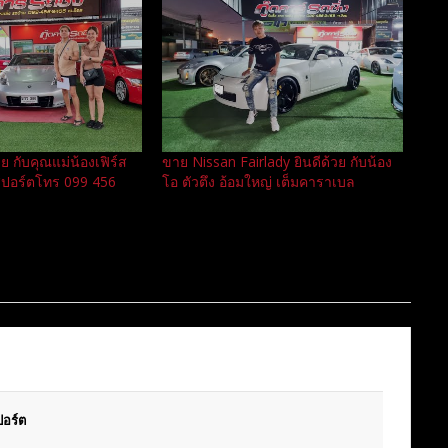
วย กับคุณแม่น้องเฟิร์ส
ขาย Nissan Fairlady ยินดีด้วย กับน้อง
สปอร์ตโทร 099 456
โอ ตัวตึง อ้อมใหญ่ เต็มคาราเบล
อร์ต