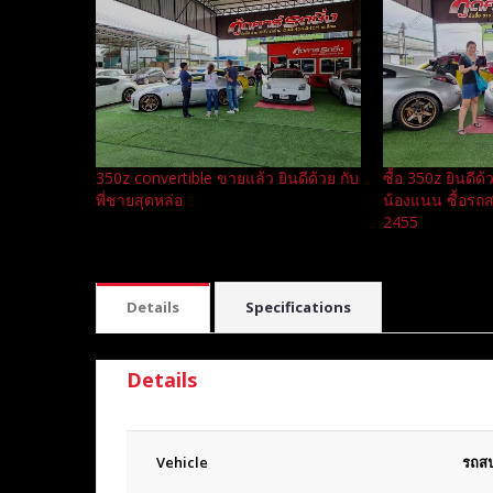
350z convertible ขายแล้ว ยินดีด้วย กับ
ซื้อ 350z ยินดีด้
พี่ชายสุดหล่อ
น้องแนน ซื้อรถ
2455
Details
Specifications
Details
Vehicle
รถสป