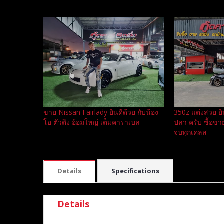
Related
ขาย Nissan Fairlady ยินดีด้วย กับน้อง
350z แต่งสวย ยิ
โอ ตัวตึง อ้อมใหญ่ เต็มคาราเบล
ปลา ครับ ซื้อข
จบทุกเคลส
Details
Specifications
Details