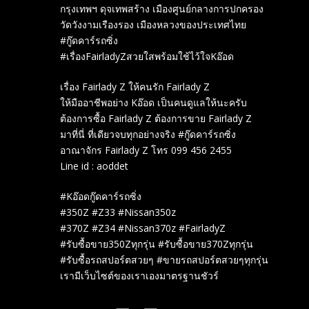
กรุงเทพฯ ดุจเทพสร้าง เมืองศูนย์กลางการปกครอง
วัดวังงามเรืองรอง เมืองหลวงของประเทศไทย
#กู๊ดคาร์รถซิ่ง
#เรื่องFairladyZสวยใสพร้อมใช้ไว้ใจKอ๊อด
เรื่อง Fairlady Z ให้คนรัก Fairlady Z
ให้มืออาชีพอย่าง Kอ๊อด เป็นคนดูแลให้นะครับ
ต้องการซื้อ Fairlady Z ต้องการขาย Fairlady Z
มาที่นี่ ที่เดียวจบทุกอย่างจริง #กู๊ดคาร์รถซิ่ง
อาณาจักร Fairlady Z โทร 099 456 2455
Line id : aoddet
#Kอ๊อดกู๊ดคาร์รถซิ่ง
#350Z #Z33 #Nissan350z
#370Z #Z34 #Nissan370z #FairladyZ
#รับซื้อขาย350Zทุกรุ่น #รับซื้อขาย370Zทุกรุ่น
#รับซื้อรถสปอร์ตสวยๆ #ขายรถสปอร์ตสวยๆทุกรุ่น
เรามีเว็บไซต์ของเราเองมาตรฐานชัวร์