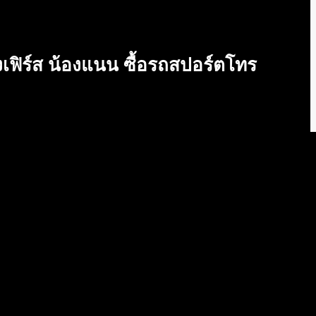
องเฟิร์ส น้องแนน ซื้อรถสปอร์ตโทร