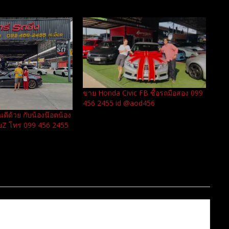
ขาย Honda Civic FB ซื้อรถมือสอง 099
456 2455 id @aod456
นดีด้วย กับน้องน๊อตน้อง
ายZ โทร 099 456 2455