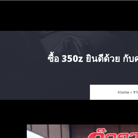
Skip
to
content
ซื้อ 350z ยินดีด้วย ก
Home
»
รา