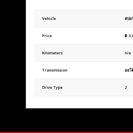
Vehicle
สปอร
Price
฿
3,
Kilometers
n/a
Transmission
ออโต
Drive Type
2