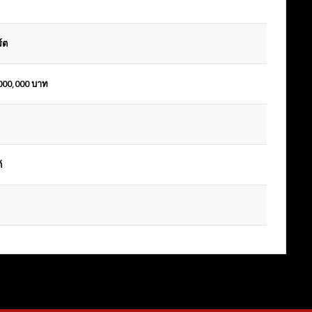
์ต
000,000
บาท
้