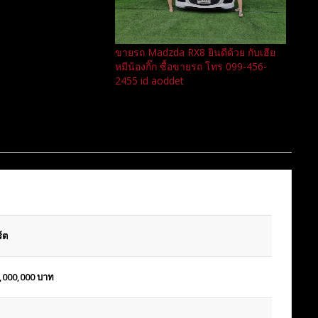
ขายรถ Madzda RX8 ยินดีด้วย กับเฮีย
หมีน้องกิ๊ก ซื้อขายรถ โทร 099-456-
2455 id aoddet
์ต
,000,000
บาท