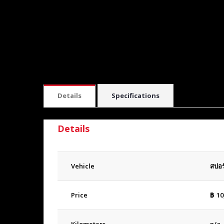
Details
Specifications
Details
Vehicle
สปอร
Price
฿
10
Kilometers
n/a