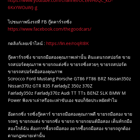
https://www.youtube.com/channel/UCEevH0QC_kD-
6KxYWOuWJ-g
ไปชมภาพนิ่งรถที่ FB กู๊ดคาร์รถซิ่ง
https://www.facebook.com/thegoodcars/
กดลิงก์เลยเข้าไลน์ :
https://lin.ee/roqRI8K
กู๊ดคาร์รถซิ่ง ขายรถมือสองคุณภาพเท่านั้น ดินแดนรถสปอร์ต ขาย
รถสปอร์ตคุณภาพ ขายรถแต่งซิ่ง ขายรถซิ่งสวยๆ ขายรถสปอร์ต
ขายรถสปอร์ตมือสองคุณภาพ
Scirocco Ford Mustang Porsche GT86 FT86 BRZ Nissan350z
Nissan370z GTR R35 FairladyZ 350z 370Z
Fairlady350z Fairlady370z Audi TT TTs BENZ SLK BMW M
Power ฟังเขาเล่าหรือจะเท่าขับเอง ชอบก็จัดประหยัดทำไม
อ๊อดรถซิ่ง รถซิ่งกู๊ดคาร์ ขายรถมือสองคุณภาพดี ขายรถมือสอง ขาย
รถหรู ขายรถแต่ง ขายรถซิ่ง ขายรถ ขายรถยนต์มือสอง เต็นท์รถมือ
สองใกล้ฉัน ต้องการซื้อรถมือสอง อยากซื้อรถมือสอง ขายรถถูกต้อง
ตามกฎหมายเท่านั้น