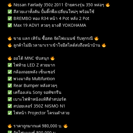
Nissan Fairlady 350z 2011 ป้ายตรงรุ่น 350 หล่อๆ
สีสวยเงาทั้งคัน ปั้มติ๊กพึ่งเปลี่ยนใหม่ๆ พร้อมใช้
BREMBO ทอง R34 หน้า 4 Pot หลัง 2 Pot
Max 19 ADV1 สวยๆ ยางดี YOKOHAMA
ขาย แลก เทิร์น ซื้อสด จัดไฟแนนซ์ รับทุกรณี
ลูกค้าไม่มีเวลามาเราเข้าใจมีสไลด์ส่งถึงหน้าบ้าน
ออโต้ MNC ขับสนุก
ไฟท้าย LED Z สวยมาก
กล้องถอยหลัง เซ็นเซอร์
พวงมาลัย Multifuntion
Rear Bumper หลังสวยๆ
เครื่องเล่น Sony จอทัชกรีน
เบาะไฟฟ้าหนังแท้สีดำสปอร์ต
สปอยเลอร์ 350Z NISMO N1
ไฟหน้า Projector โครมดำสวย
ราคาถูกมากแค่ 980,000 บ.
จัดไฟแนนซ์ 800,000 บ.