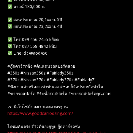
ดาวน์ 180,000 บ.
ผ่อนประมาณ 20,1xx บ. 5ปี
ผ่อนประมาณ 23,2xx บ. 4ปี
โทร 099 456 2455 kอ๊อด
โทร 087 558 4842 kพิม
Line id : @aod456
#กู๊ดคาร์รถซิ่ง #ดินแดนรถสปอร์ตสวย
#350z #Nissan350z #Fairlady350z
#370z #Nissan370z #Fairlady370z #FairladyZ
#ฟังเขาเล่าหรือจะเท่าขับเอง #ชอบก็จัดประหยัดทำไม
#ขายรถสปอร์ต #รับซื้อรถสปอร์ต #ขายรถสปอร์ตคุณภาพ
เรามีเว็บไซต์ของเราเองมาตรฐาน
https://www.goodcarrodzing.com/
ไปชมคันจริง รีวิวที่ช่องยู​ทูบ​ กู๊ดคาร์รถซิ่ง