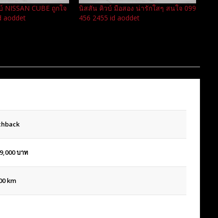
บ์ NISSAN CUBE ถูกใจ
นิสสัน คิวบ์ มือสอง น่ารักใสๆ สนใจ 099
d aoddet
456 2455 id aoddet
chback
9,000
บาท
00 km