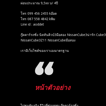
ผ่อนประมาณ 9,5xx บ/ 4ปี
โทร 099 456 2455 kอ๊อด
โทร 087 558 4842 kพิม
Line id : aoddet
กู๊ดคาร์รถซิ่ง นิสสันคิวบ์3มือสอง NissanCube3น่ารัก Cub
NissanCube3Z11 NissanCubeมือสอง
เรามีเว็บไซต์ของเราเองมาตรฐาน
หน้าตัวอย่าง
ไปชมคันจริง รีวิวที่ช่องยู​ทูบ​ กู๊ดคาร์รถซิ่ง