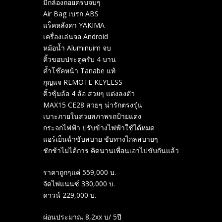
มีกล้องถอยครบจบๆ
Air Bag เบรก ABS
แร็คหลังคา YAKIMA
เครื่องเล่นจอ Android
หม้อน้ำ Aluminuim จบ
คิ้วขอบประตูครับ 4 บาน
ค้ำโช๊คหน้า Tanabe แท้
กุญแจ REMOTE KEYLESS
คิ้วซุ้มล้อ 4 ล้อ สวยๆ แต่งลงตัว
MAX15 CE28 สวยๆ น่ารักตรงรุ่น
เบาะภายในสวยสภาพรถป้ายแดง
กระจกไฟฟ้า ปรับข้างไฟฟ้าใช้ได้หมด
แอร์เย็นฉ่ำขับสบาย ขับทางไกลสบายๆ
ชักช้าไม่ได้การ คิดนานเพื่อนเอาไปขับกันแล้ว
ราคาถูกๆแค่ 559,000 บ.
จัดไฟแนนซ์ 330,000 บ.
ดาวน์ 229,000 บ.
ผ่อนประมาณ 8,2xx บ/ 5ปี