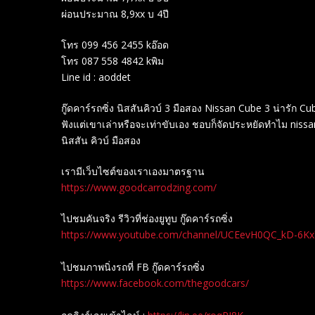
ผ่อนประมาณ 8,9xx บ 4ปี
โทร 099 456 2455 kอ๊อด
โทร 087 558 4842 kพิม
Line id : aoddet
กู๊ดคาร์รถซิ่ง นิสสันคิวบ์ 3 มือสอง Nissan Cube 3 น่ารั
ฟังแต่เขาเล่าหรือจะเท่าขับเอง ชอบก็จัดประหยัดทำไม nissan
นิสสัน คิวบ์ มือสอง
เรามีเว็บไซต์ของเราเองมาตรฐาน
https://www.goodcarrodzing.com/
ไปชมคันจริง รีวิวที่ช่องยู​ทูบ​ กู๊ดคาร์รถซิ่ง
https://www.youtube.com/channel/UCEevH0QC_kD-6K
ไปชมภาพนิ่งรถที่ FB กู๊ดคาร์รถซิ่ง
https://www.facebook.com/thegoodcars/