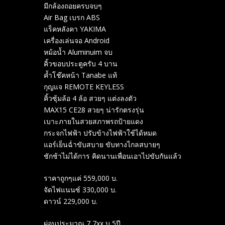
มีกล้องถอยครบจบๆ
Air Bag เบรก ABS
แร็คหลังคา YAKIMA
เครื่องเล่นจอ Android
หม้อน้ำ Aluminuim จบ
คิ้วขอบประตูครับ 4 บาน
ค้ำโช๊คหน้า Tanabe แท้
กุญแจ REMOTE KEYLESS
คิ้วซุ้มล้อ 4 ล้อ สวยๆ แต่งลงตัว
MAX15 CE28 สวยๆ น่ารักตรงรุ่น
เบาะภายในสวยสภาพรถป้ายแดง
กระจกไฟฟ้า ปรับข้างไฟฟ้าใช้ได้หมด
แอร์เย็นฉ่ำขับสบาย ขับทางไกลสบายๆ
ชักช้าไม่ได้การ คิดนานเพื่อนเอาไปขับกันแล้ว
ราคาถูกๆแค่ 559,000 บ.
จัดไฟแนนซ์ 330,000 บ.
ดาวน์ 229,000 บ.
ผ่อนประมาณ 7,7xx บ 5ปี