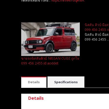
กดลิงก์เลยเข้าไลน์ :
https://lin.ee/roqRI8K
Related
นิสสัน คิวบ์ มื
099 456 2455 i
นิสสัน คิวบ์ มื
099 456 2455 
ขายรถนิสสันคิวบ์ NISSAN CUBE ถูกใจ
099 456 2455 id aoddet
Details
Specifications
Details