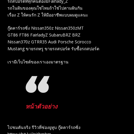
รถสปอร์ตที่ทุกคนต้องมีFairlady_Z
รถในฝันของคุณใช่ไหมถ้าใช่ไปตามฝันกัน
เรื่อง Z ให้คนรัก Z ให้มืออาชีพแบบผมดูแลนะ
กู๊ดคาร์รถซิ่ง Nissan350z Nissan350zMT
GT86 FT86 FairladyZ SubaruBRZ BRZ
Nissan370z GTRR35 Audi Porsche Scirocco
Mustang ขายรถหรู ขายรถสปอร์ต รับซื้อรถสปอร์ต
เรามีเว็บไซต์ของเราเองมาตรฐาน
หน้าตัวอย่าง
ไปชมคันจริง รีวิวที่ช่องยู​ทูบ​ กู๊ดคาร์รถซิ่ง