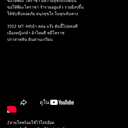
ขอให้พี่มะ โคราชา มีความสุขกับรถคันนี้
ขอให้พี่มะโคราชา ร่ำรวยอยู่แล้ว รวยยิ่งๆขึ้น
ให้ขับขี่ปลอดภัย สนุกสุขใจ ในทุกเส้นทาง
350Z MT 445ม้า หล่อ แร๊ง คันนี้ไปหล่อที่
เมืองหญิงกล้า ผ้าไหมดี หมี่โคราช
ปราสาทหิน ดินด่านเกวียน
Zสวยใสพร้อมใช้ไว้ใจKอ๊อด