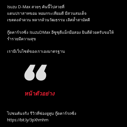
Isuzu D-Max สวยๆ คันนี้ไปสวยที่
แดนปราสาทขอม หอมกระเทียมดี มีสวนสมเด็จ
เขตดงลำดวน หลากล้วนวัฒธรรม เลิศล้ำสามัคคี
กู๊ดคาร์รถซิ่ง IsuzuDMax อีซูซุดีแม็กมือสอง ยินดีด้วยครับขอให้
ร่ำรวยมีความสุข
เรามีเว็บไซต์ของเราเองมาตรฐาน
หน้าตัวอย่าง
ไปชมคันจริง รีวิวที่ช่องยู​ทูบ​ กู๊ดคาร์รถซิ่ง
https://bit.ly/3pXhmhm​