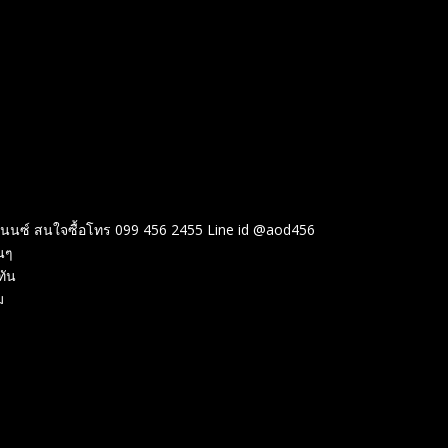
ฟแนนซ์ สนใจซื้อโทร 099 456 2455 Line id @aod456
นๆ
ทัน
ม