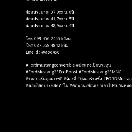
ผ่อนประมาณ 37,9xx บ. 6ปี
ผ่อนประมาณ 41,7xx บ. 5ปี
ผ่อนประมาณ 48,9xx บ. 4ปี
โทร 099 456 2455 kอ๊อด
โทร 087 558 4842 kพิม
Line id : @aod456
#Fordmustangconvertible #มัสแตงเปิดประทุน
#FordMustang23EcoBoost #FordMustang23MNC
#รถสปอร์ตคุณภาพดี #ต้องที่ #กู๊ดคาร์รถซิ่ง #FORDMusta
#ชอบก็จัดประหยัดทำไม #คิดนานเพื่อนเขาเอาไปขับกันหม