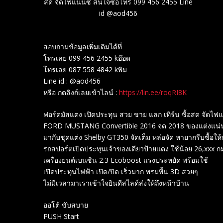
สด จัดไฟแนนซ์ สนใจซื้อโทร 099 456 2455 Line
id @aod456
สอบถามข้อมูลเพิ่มเติมได้ที่
โทรเลย 099 456 2455 kอ๊อด
โทรเลย 087 558 4842 kพิม
Line id : @aod456
หรือ กดลิงก์เลยเข้าไลน์ :
https://lin.ee/roqRI8K
ฟอร์ดมัสแตง เปิดประทุน สวย ขาย แลก เทิร์น ซื้อสด จัดไ
FORD MUSTANG Convertible 2016 จด 2018 ของแต่งแน่
มากับชุดแต่ง Shelby GT350 จัดเต็ม หล่อจัด หายากรีบซื้อให้
รถสปอร์ตเปิดประทุนเจ้าของเดียวป้ายแดง ใช้น้อย 26,xxx ก
เครื่องยนต์เบนซิน 2.3 Ecoboost แรงประหยัด พร้อมใช้
เปิดประทุนไฟฟ้า เปิด/ปิด เร็วมาก พรมพื้น 3D สวยๆ
ไม่มีเวลามาเราเข้าใจยินดีสไลด์ส่งให้ถึงหน้าบ้าน
ออโต้ ขับสบาย
PUSH Start