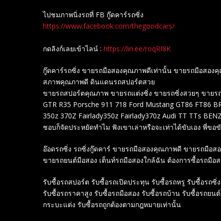
ไปชมภาพนิ่งรถที่ FB กู๊ดคาร์รถซิ่ง
https://www.facebook.com/thegoodcars/
กดลิงก์เลยเข้าไลน์ :
https://lin.ee/roqRI8K
กู๊ดคาร์รถซิ่ง ขายรถมือสองคุณภาพดีเท่านั้น ขายรถมือส
สภาพคุณภาพดี ดินแดนรถสปอร์ตสวย
ขายรถสปอร์ตคุณภาพ ขายรถแต่งซิ่ง ขายรถซิ่งสวยๆ ขายรถสปอร
GTR R35 Porsche 911 718 Ford Mustang GT86 FT86 BRZ
350z 370Z Fairlady350z Fairlady370z Audi TT TTs B
ชอบก็จัดประหยัดทำไม ฟังเขาเล่าหรือจะเท่าได้ขับเอง พี่ขอขับ
อ๊อดรถซิ่ง รถซิ่งกู๊ดคาร์ ขายรถมือสองคุณภาพดี ขายรถมือ
ขายรถยนต์มือสอง เต็นท์รถมือสองใกล้ฉัน ต้องการซื้อรถมือ
รับซื้อรถสปอร์ต รับซื้อรถเปิดประทุน รับซื้อรถหรู รับซื้อรถซิ่ง
รับซื้อรถราคาสูง รับซื้อรถมือสอง รับซื้อรถบ้าน รับซื้อรถยนต
กระบะแต่ง รับซื้อรถถูกต้องตามกฎหมายเท่านั้น