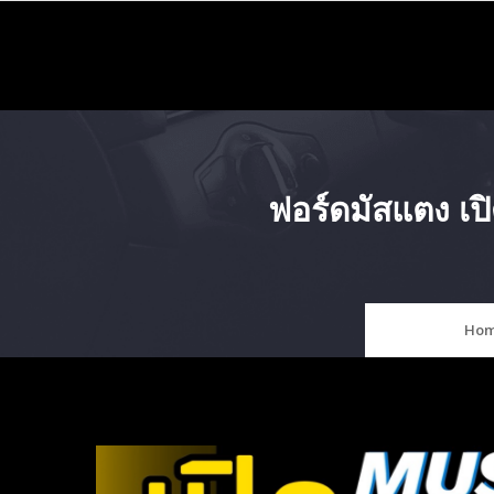
Skip
to
content
ฟอร์ดมัสแตง เ
Ho