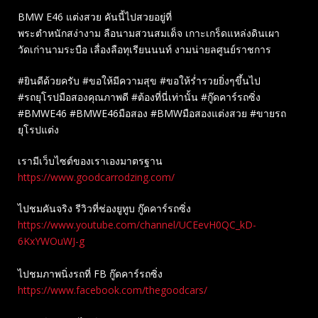
BMW E46 แต่งสวย คันนี้ไปสวยอยู่ที่
พระตำหนักสง่างาม ลือนามสวนสมเด็จ เกาะเกร็ดแหล่งดินเผา
วัดเก่านามระบือ เลื่องลือทุเรียนนนท์ งามน่ายลศูนย์ราชการ
#ยินดีด้วยครับ #ขอให้มีความสุข #ขอให้ร่ำรวยยิ่งๆขึ้นไป
#รถยุโรปมือสองคุณภาพดี #ต้องที่นี่เท่านั้น #กู๊ดคาร์รถซิ่ง
#BMWE46 #BMWE46มือสอง #BMWมือสองแต่งสวย #ขายรถ
ยุโรปแต่ง
เรามีเว็บไซต์ของเราเองมาตรฐาน
https://www.goodcarrodzing.com/
ไปชมคันจริง รีวิวที่ช่องยู​ทูบ​ กู๊ดคาร์รถซิ่ง
https://www.youtube.com/channel/UCEevH0QC_kD-
6KxYWOuWJ-g
ไปชมภาพนิ่งรถที่ FB กู๊ดคาร์รถซิ่ง
https://www.facebook.com/thegoodcars/