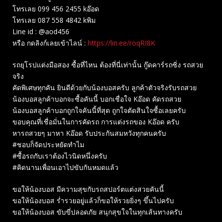
โทรเลย 099 456 2455 kอ๊อด
โทรเลย 087 558 4842 kพิม
Line id : @aod456
หรือ กดลิงก์เลยเข้าไลน์ :
https://lin.ee/roqRI8K
รถยุโรปแต่งมือสอง ซื้อที่ไหน ต้องที่นี่เท่านั้น กู๊ดคาร์รถซิ่ง รถสวย
จริง
คัดพิเศษทุกคัน ยินดีด้วยกับน้องบอสครับ ลูกค้าตัวจริงรับรถสวย
น้องบอสลูกค้าบอกจะซื้อคันนี้ บอกเชื่อใจ Kอ๊อด คัดรถสวย
น้องบอสลูกค้าบอกถูกใจคันนี้ที่สุด ถูกใจตัดสินใจซื้อเลยครับ
ขอบคุณที่เชื่อมั่นในการคัดรถ การแต่งรถของ Kอ๊อด ครับ
หารถสวยๆ มาหา Kอ๊อด รับประกันสมหวังทุกคนครับ
#ชอบก็จัดประหยัดทำไม
#ซื้อรถกับเราต้องไวนิดหนึ่งครับ
#คิดนานเพื่อนเอาไปขับกันหมดแล้ว
ขอให้น้องบอส มีความสุขกับรถสปอร์ตแต่งสวยคันนี้
ขอให้น้องบอส ร่ำรวยอยู่แล้วก็ขอให้รวยยิ่งๆ ขึ้นไปครับ
ขอให้น้องบอส ขับขี่ปลอดภัย สนุกสุขใจในทุกเส้นทางครับ